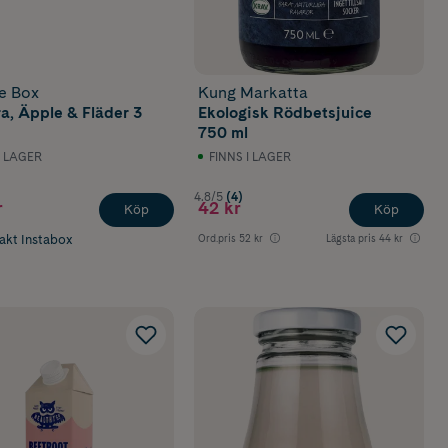
e Box
Kung Markatta
ra, Äpple & Fläder 3
Ekologisk Rödbetsjuice
750 ml
I LAGER
FINNS I LAGER
4.8/5
(4)
r
42 kr
Köp
Köp
rakt Instabox
Ord.pris
52 kr
Lägsta pris
44 kr