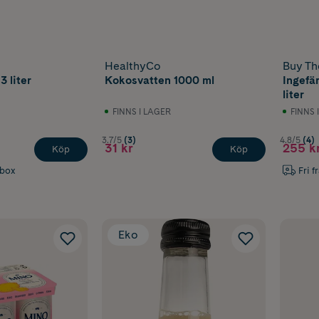
HealthyCo
Buy Th
 liter
Kokosvatten 1000 ml
Ingefä
liter
FINNS I LAGER
FINNS 
3.7/5
(3)
4.8/5
(4)
31 kr
255 k
Köp
Köp
abox
Fri f
Eko