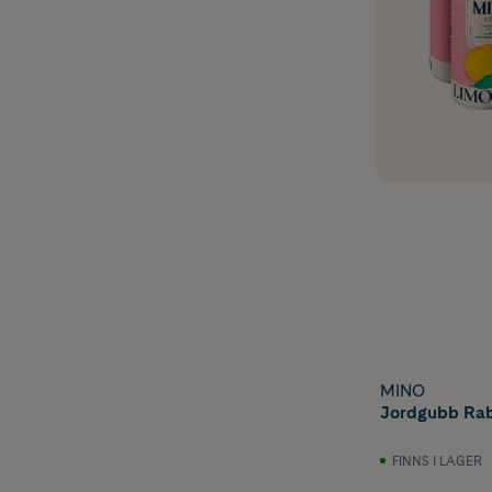
MINO
Jordgubb Rab
FINNS I LAGER