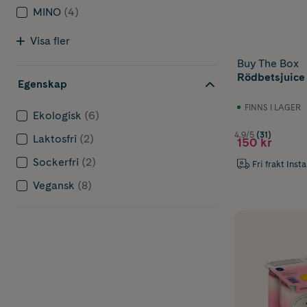
MINO
(4)
Visa fler
Buy The Box
Rödbetsjuice 3
Egenskap
FINNS I LAGER
Ekologisk
(6)
4.9/5
(31)
Laktosfri
(2)
150 kr
Sockerfri
(2)
Fri frakt Inst
Vegansk
(8)