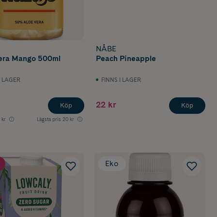
NÅBE
era Mango 500ml
Peach Pineapple
I LAGER
FINNS I LAGER
22 kr
Köp
Köp
 kr
Lägsta pris
20 kr
Eko