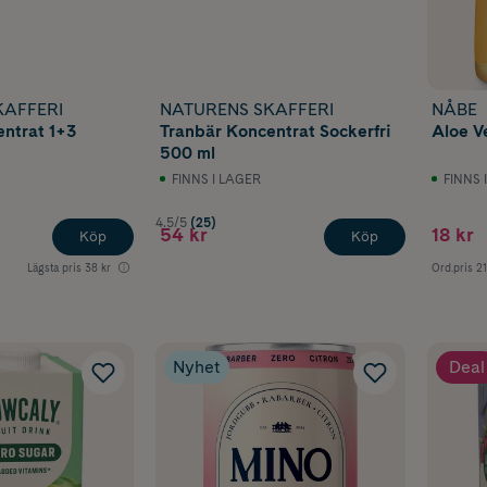
KAFFERI
NATURENS SKAFFERI
NÅBE
ntrat 1+3
Tranbär Koncentrat Sockerfri
Aloe V
500 ml
FINNS I LAGER
FINNS 
4.5/5
(25)
54 kr
18 kr
Köp
Köp
Lägsta pris
38 kr
Ord.pris
21
Nyhet
Deal