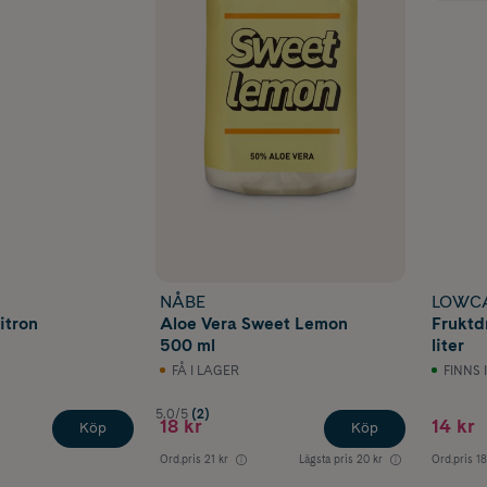
NÅBE
LOWC
itron
Aloe Vera Sweet Lemon
Fruktd
500 ml
liter
FÅ I LAGER
FINNS 
5.0/5
(2)
18 kr
14 kr
Köp
Köp
Ord.pris
21 kr
Lägsta pris
20 kr
Ord.pris
18