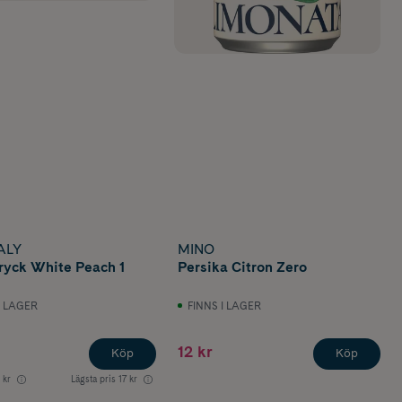
ALY
MINO
ryck White Peach 1
Persika Citron Zero
I LAGER
FINNS I LAGER
12 kr
Köp
Köp
 kr
Lägsta pris
17 kr