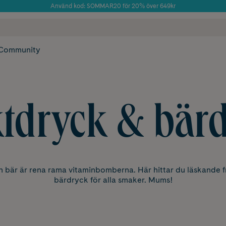
Använd kod: SOMMAR20 för 20% över 649kr
Årets Butik 2025 inom Skönhet
 frakt
✓ Rådgivning från farmaceuter & hudterapeuter
✓ Poäng på alla
Community
tdryck & bär
h bär är rena rama vitaminbomberna. Här hittar du läskande f
bärdryck för alla smaker. Mums!