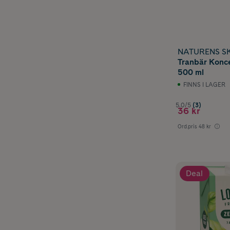
NATURENS S
Tranbär Konce
500 ml
FINNS I LAGER
5.0/5
(3)
36 kr
Ord.pris
48 kr
Deal