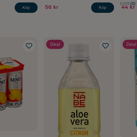
5.0/5
(2)
56 kr
44 kr
Köp
Köp
Deal
Deal