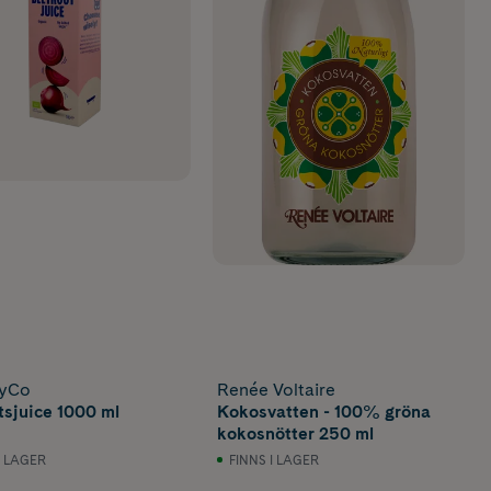
hyCo
Renée Voltaire
sjuice 1000 ml
Kokosvatten - 100% gröna
kokosnötter 250 ml
I LAGER
FINNS I LAGER