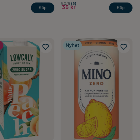
5.0/5
(5)
35 kr
Köp
Köp
Nyhet