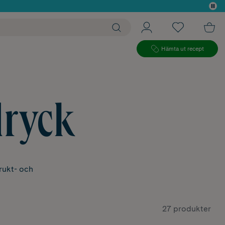
 köp*
Hämta ut recept
dryck
rukt- och
27 produkter