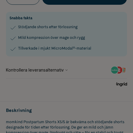
Snabba fakta
Stödjande shorts efter förlossning
Mild kompression över mage och rygg
Tillverkade i mjukt MicroModal®-material
Beskrivning
momkind Postpartum Shorts XS/S är bekväma och stödjande shorts
designade för tiden efter förlossning. De ger en mild och jämn
kompression över mage, ländrygg och säte – för en stabil och trygg