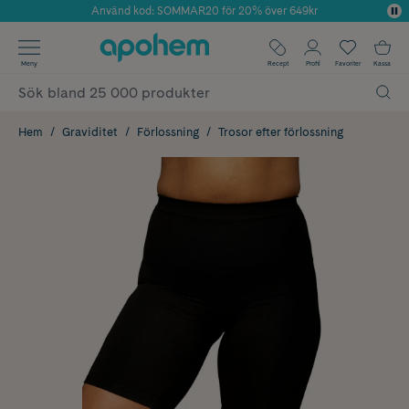
Använd kod: SOMMAR20 för 20% över 649kr
Årets Butik 2025 inom Skönhet
✓ Fri frakt
Meny
Recept
Profil
Favoriter
Kassa
✓ Rådgivning från farmaceuter & hudterapeuter
✓ Poäng på alla köp*
Hem
Graviditet
Förlossning
Trosor efter förlossning