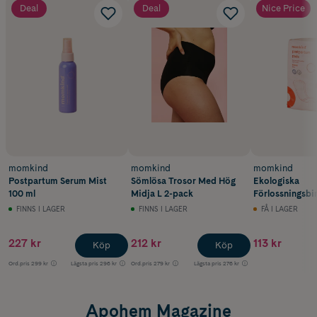
Deal
Deal
Nice Price
momkind
momkind
momkind
Postpartum Serum Mist
Sömlösa Trosor Med Hög
Ekologiska
100 ml
Midja L 2-pack
Förlossningsbi
FINNS I LAGER
FINNS I LAGER
FÅ I LAGER
227 kr
212 kr
113 kr
Köp
Köp
Ord.pris
299 kr
Lägsta pris
296 kr
Ord.pris
279 kr
Lägsta pris
276 kr
Apohem Magazine