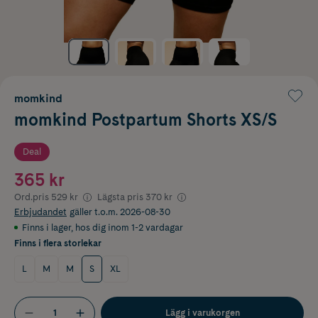
momkind
momkind Postpartum Shorts XS/S
Deal
365 kr
Ord.pris
529 kr
Lägsta pris
370 kr
Erbjudandet
gäller t.o.m. 2026-08-30
Finns i lager
,
hos dig inom 1-2 vardagar
Finns i flera storlekar
L
M
M
S
XL
Lägg i varukorgen