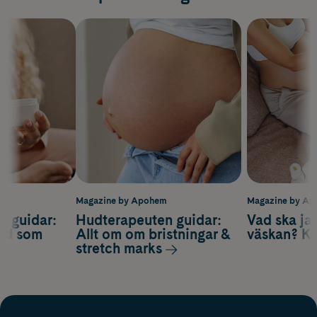
m
Magazine by Apohem
Magazine by A
n guidar:
Hudterapeuten guidar:
Vad ska ja
ård som
Allt om om bristningar &
väskan? Ko
stretch marks