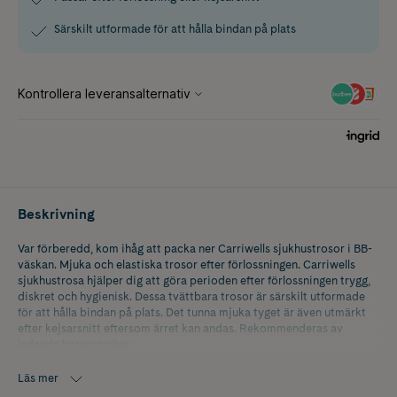
Särskilt utformade för att hålla bindan på plats
Beskrivning
Var förberedd, kom ihåg att packa ner Carriwells sjukhustrosor i BB-
väskan. Mjuka och elastiska trosor efter förlossningen. Carriwells
sjukhustrosa hjälper dig att göra perioden efter förlossningen trygg,
diskret och hygienisk. Dessa tvättbara trosor är särskilt utformade
för att hålla bindan på plats. Det tunna mjuka tyget är även utmärkt
efter kejsarsnitt eftersom ärret kan andas. Rekommenderas av
ledande barnmorskor.
Läs mer