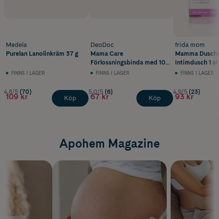
Medela
DeoDoc
frida mom
Purelan Lanolinkräm 37 g
Mama Care
Mamma Dusch
Förlossningsbinda med 100
Intimdusch 1 st
% ekologisk bomull 10st
FINNS I LAGER
FINNS I LAGER
FINNS I LAGER
4.8/5
(70)
5.0/5
(6)
4.9/5
(23)
109 kr
67 kr
93 kr
Köp
Köp
Apohem Magazine