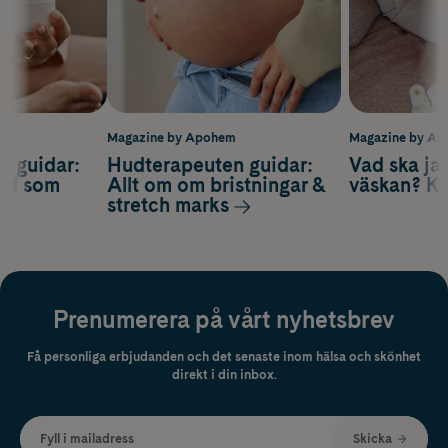
m
Magazine by Apohem
Magazine by A
n guidar:
Hudterapeuten guidar:
Vad ska ja
ård som
Allt om om bristningar &
väskan? Ko
stretch marks
Prenumerera på vårt nyhetsbrev
Få personliga erbjudanden och det senaste inom hälsa och skönhet
direkt i din inbox.
Fyll i mailadress
Skicka