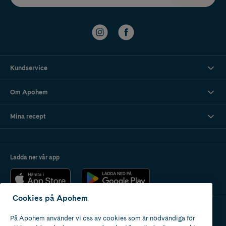
Kundservice
Om Apohem
Mina recept
Ladda ner vår app
Cookies på Apohem
På Apohem använder vi oss av cookies som är nödvändiga för
Apotek med tillstånd