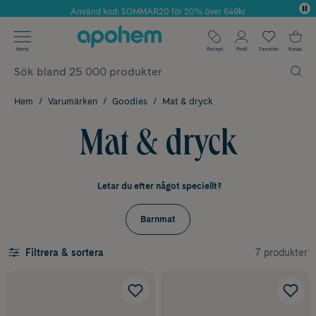
Använd kod: SOMMAR20 för 20% över 649kr
Årets Butik 2025 inom Skönhet
✓ Fri frakt
Meny
Recept
Profil
Favoriter
Kassa
✓ Rådgivning från farmaceuter & hudterapeuter
✓ Poäng på alla köp*
Hem
Varumärken
Goodies
Mat & dryck
Mat & dryck
Letar du efter något speciellt?
Barnmat
7 produkter
Filtrera & sortera