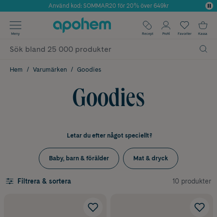
Använd kod: SOMMAR20 för 20% över 649kr
Årets Butik 2025 inom Skönhet
✓ Fri frakt
Meny
Recept
Profil
Favoriter
Kassa
✓ Rådgivning från farmaceuter & hudterapeuter
✓ Poäng på alla köp*
Hem
Varumärken
Goodies
Goodies
Letar du efter något speciellt?
Baby, barn & förälder
Mat & dryck
10 produkter
Filtrera & sortera