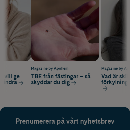
m
Magazine by Apohem
Magazine by A
 vill ge
TBE från fästingar – så
Vad är ski
 lindra
skyddar du dig
förkylning
Prenumerera på vårt nyhetsbrev