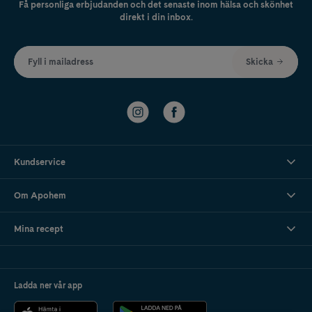
Få personliga erbjudanden och det senaste inom hälsa och skönhet
direkt i din inbox.
Fyll i mailadress
Skicka
Kundservice
Om Apohem
Mina recept
Ladda ner vår app