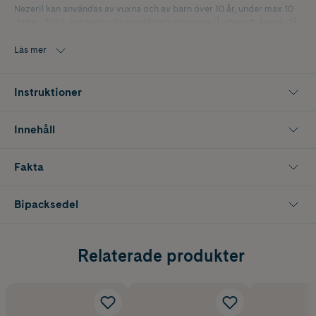
Nezeril kan användas av vuxna och av barn över 10 år, under max 10
dagar i följd. Använder du avsvällande nässpray långvarigt, kan du få
en konstant nästäppa.
Läs mer
Nezeril nässpray är fri från konserveringsmedel. Därför är flaskan av
tekniska skäl fylld till hälften.
Instruktioner
Innehåll
Fakta
Bipacksedel
Relaterade produkter