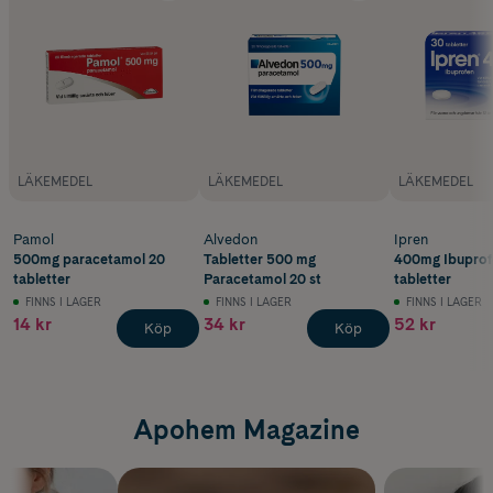
LÄKEMEDEL
LÄKEMEDEL
LÄKEMEDEL
Pamol
Alvedon
Ipren
500mg paracetamol 20
Tabletter 500 mg
400mg Ibuprof
tabletter
Paracetamol 20 st
tabletter
FINNS I LAGER
FINNS I LAGER
FINNS I LAGER
14 kr
34 kr
52 kr
Köp
Köp
Apohem Magazine