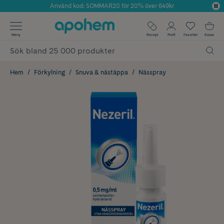
Använd kod: SOMMAR20 för 20% över 649kr
Årets Butik 2025 inom Skönhet
✓ Fri frakt
Meny
Recept
Profil
Favoriter
Kassa
✓ Rådgivning från farmaceuter & hudterapeuter
✓ Poäng på alla köp*
Hem
Förkylning
Snuva & nästäppa
Nässpray