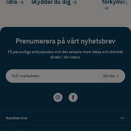
 lindra
skyddar du dig
förkylning
Prenumerera på vårt nyhetsbrev
Få personliga erbjudanden och det senaste inom hälsa och skönhet
direkt i din inbox.
Fyll i mailadress
Skicka
Kundservice