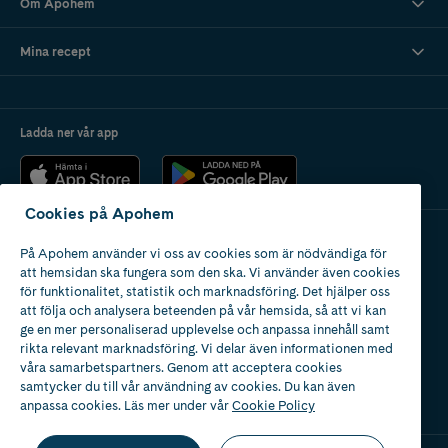
Om Apohem
Mina recept
Ladda ner vår app
Cookies på Apohem
På Apohem använder vi oss av cookies som är nödvändiga för
Apotek med tillstånd
att hemsidan ska fungera som den ska. Vi använder även cookies
av Läkemedelsverket
för funktionalitet, statistik och marknadsföring. Det hjälper oss
att följa och analysera beteenden på vår hemsida, så att vi kan
ge en mer personaliserad upplevelse och anpassa innehåll samt
rikta relevant marknadsföring. Vi delar även informationen med
våra samarbetspartners. Genom att acceptera cookies
samtycker du till vår användning av cookies. Du kan även
2024
anpassa cookies. Läs mer under vår
Cookie Policy