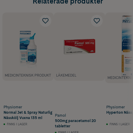
Relaterade produkter
MEDICINTEKNISK PRODUKT
LÄKEMEDEL
MEDICINTEKNI
Physiomer
Physiomer
Normal Jet & Spray Naturlig
Hyperton Näss
Pamol
Nässkölj Vuxna 135 ml
500mg paracetamol 20
FINNS I LAGER
FINNS I LAGER
tabletter
FINNS I LAGER