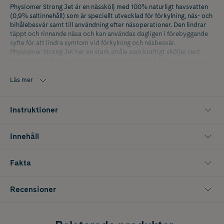
Physiomer Strong Jet är en nässkölj med 100% naturligt havsvatten
(0,9% saltinnehåll) som är speciellt utvecklad för förkylning, näs- och
bihålebesvär samt till användning efter näsoperationer. Den lindrar
täppt och rinnande näsa och kan användas dagligen i förebyggande
syfte för att lindra symtom vid förkylning och näsbesvär.
Physiomer Strong Jet har en stark stråle som kraftigt sköljer rent
näsan och bihålorna. Den kan användas från 10 års ålder.
Physiomer Strong Jet innehåller 100% havsvatten, rikt på naturliga
Läs mer
mineraler som hjälper till att lindra besvär i näsan och bevarar
nässlemhinnans normala funktion. Utan konserveringsmedel.
Instruktioner
Innehåll
Fakta
Recensioner