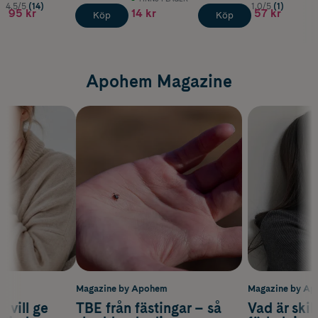
4.5/5
(14)
1.0/5
(1)
95 kr
14 kr
57 kr
Köp
Köp
Apohem Magazine
m
Magazine by Apohem
Magazine by A
 vill ge
TBE från fästingar – så
Vad är ski