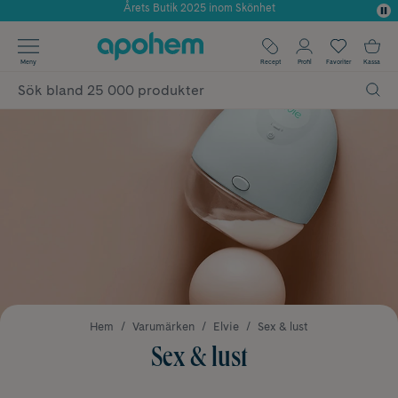
Använd kod: SOMMAR20 för 20% över 649kr
✓ Fri frakt
Meny
Recept
Profil
Favoriter
Kassa
✓ Rådgivning från farmaceuter & hudterapeuter
✓ Poäng på alla köp*
Hem
Varumärken
Elvie
Sex & lust
Sex & lust