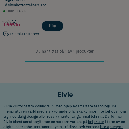
Bäckenbottentränare 1 st
FINNS I LAGER
2.3/5
(3)
1 665 kr
Köp
Fri frakt Instabox
Du har tittat på 1 av 1 produkter
Elvie
Elvie vill förbättra kvinnors liv med hjälp av smartare teknologi. De
menar att i en värld med självkörande bilar ska kvinnor inte behöva nöja
sig med dålig design eller rosa varianter av gammal teknik... Därför har
Elvie bland annat tagit fram en modern variant på
knipkulor
i form av en
digital bäckenbottentränare, tysta, trådlösa och bärbara
bröstpumpar