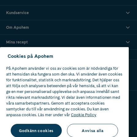
Kundservice
Om Apohem
Mina recept
Cookies på Apohem
Ladda ner vår app
På Apohem använder vi oss av cookies som är nödvändiga för
att hemsidan ska fungera som den ska. Vi använder även cookies
för funktionalitet, statistik och marknadsföring. Det hjälper oss
att följa och analysera beteenden på vår hemsida, så att vi kan
ge en mer personaliserad upplevelse och anpassa innehåll samt
rikta relevant marknadsföring. Vi delar även informationen med
våra samarbetspartners. Genom att acceptera cookies
Apotek med tillstånd
samtycker du till vår användning av cookies. Du kan även
av Läkemedelsverket
anpassa cookies. Läs mer under vår
Cookie Policy
Godkänn cookies
Avvisa alla