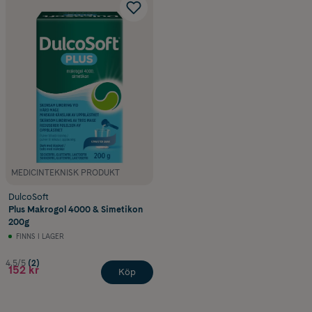
MEDICINTEKNISK PRODUKT
DulcoSoft
Plus Makrogol 4000 & Simetikon
200g
FINNS I LAGER
4.5/5
(2)
152 kr
Köp