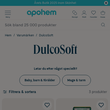
Använd kod: SOMMAR20 för 20% över 649kr
✓ Fri frakt
Meny
Recept
Profil
Favoriter
Kassa
✓ Rådgivning från farmaceuter & hudterapeuter
✓ Poäng på alla köp*
Hem
Varumärken
DulcoSoft
DulcoSoft
Letar du efter något speciellt?
Baby, barn & förälder
Mage & tarm
3 produkter
Filtrera & sortera