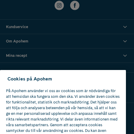
Kundservice
Om Apohem
Mina recept
Cookies på Apohem
Ladda ner vår app
På Apohem använder vi oss av cookies som är nödvändiga för
att hemsidan ska fungera som den ska. Vi använder även cookies
för funktionalitet, statistik och marknadsföring. Det hjälper oss
att följa och analysera beteenden på vår hemsida, så att vi kan
ge en mer personaliserad upplevelse och anpassa innehåll samt
Apotek med tillstånd
rikta relevant marknadsföring. Vi delar även informationen med
av Läkemedelsverket
våra samarbetspartners. Genom att acceptera cookies
samtycker du till vår användning av cookies. Du kan även