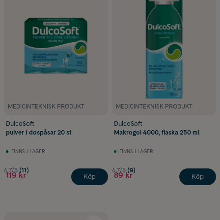
MEDICINTEKNISK PRODUKT
MEDICINTEKNISK PRODUKT
DulcoSoft
DulcoSoft
pulver i dospåsar 20 st
Makrogol 4000, flaska 250 ml
FINNS I LAGER
FINNS I LAGER
4.7/5
(11)
4.7/5
(9)
119 kr
89 kr
Köp
Köp