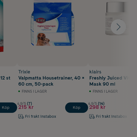
Trixie
klairs
12 st
Valpmatta Housetrainer, 40 ×
Freshly Juiced Vitam
60 cm, 50-pack
Mask 90 ml
FINNS I LAGER
FINNS I LAGER
4.9/5
(7)
4.9/5
(14)
215 kr
298 kr
Köp
Köp
Fri frakt Instabox
Fri frakt Instabox