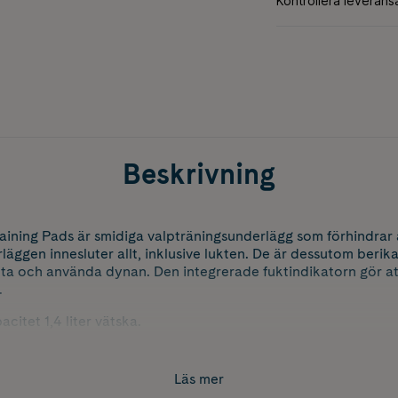
Beskrivning
aining Pads är smidiga valpträningsunderlägg som förhindrar 
läggen innesluter allt, inklusive lukten. De är dessutom beri
itta och använda dynan. Den integrerade fuktindikatorn gör a
.
citet 1,4 liter vätska.
Läs mer