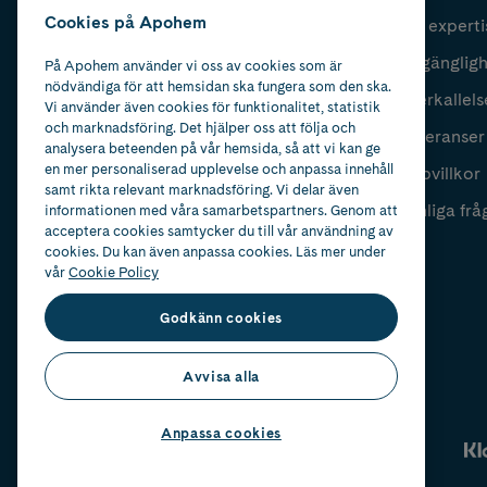
Cookies på Apohem
Vår experti
Fyll i mailadress
Skicka
Tillgänglig
På Apohem använder vi oss av cookies som är
nödvändiga för att hemsidan ska fungera som den ska.
Återkallels
Vi använder även cookies för funktionalitet, statistik
och marknadsföring. Det hjälper oss att följa och
Leveranser
analysera beteenden på vår hemsida, så att vi kan ge
en mer personaliserad upplevelse och anpassa innehåll
Köpvillkor
samt rikta relevant marknadsföring. Vi delar även
Vanliga frå
informationen med våra samarbetspartners. Genom att
acceptera cookies samtycker du till vår användning av
cookies. Du kan även anpassa cookies. Läs mer under
vår
Cookie Policy
Godkänn cookies
Avvisa alla
Anpassa cookies