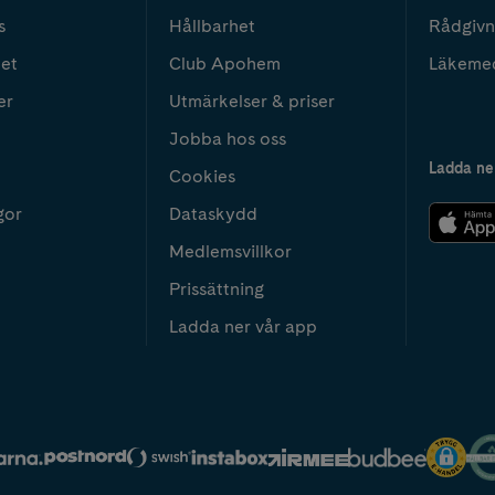
s
Hållbarhet
Rådgivn
het
Club Apohem
Läkeme
er
Utmärkelser & priser
Jobba hos oss
Ladda ne
Cookies
gor
Dataskydd
Medlemsvillkor
Prissättning
Ladda ner vår app