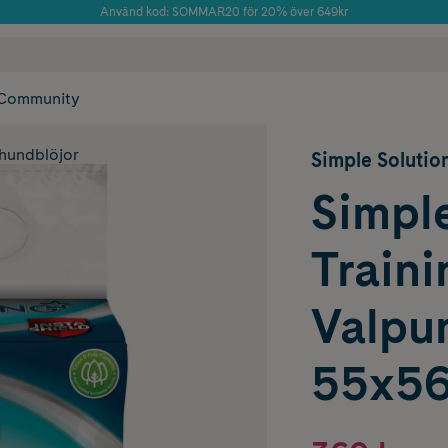
Använd kod: SOMMAR20 för 20% över 649kr
Årets Butik 2025 inom Skönhet
 frakt
✓ Rådgivning från farmaceuter & hudterapeuter
✓ Poäng på alla
Community
hundblöjor
Simple Solutio
Simple
Traini
Valpu
55x56