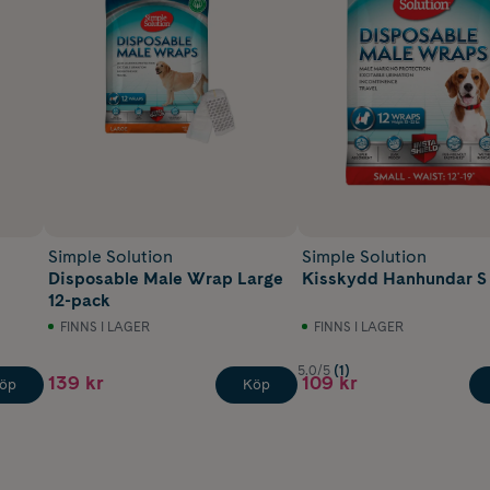
Simple Solution
Simple Solution
Disposable Male Wrap Large
Kisskydd Hanhundar S 
12-pack
FINNS I LAGER
FINNS I LAGER
5.0/5
(1)
139 kr
109 kr
öp
Köp