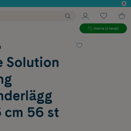
 köp*
Hämta ut recept
n
 Solution
ng
nderlägg
 cm 56 st