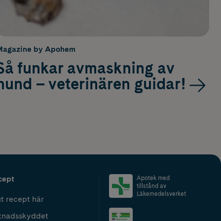
Magazine by Apohem
Så funkar avmaskning av
hund – veterinären guidar!
cept
Apotek med
tillstånd av
Läkemedelsverket
t recept här
tnadsskyddet