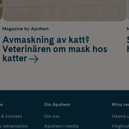
Magazine by Apohem
Avmaskning av katt?
Veterinären om mask hos
katter
ce
Om Apohem
Mina re
 & kontakt
Om oss
Hämta u
& reklamation
Apohem i media
Högkos