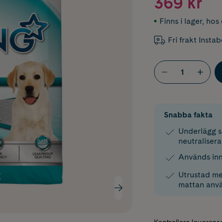
369 kr
Finns i lager
,
hos 
Fri frakt Insta
Snabba fakta
Underlägg s
neutralisera
Används inn
Utrustad me
mattan anv