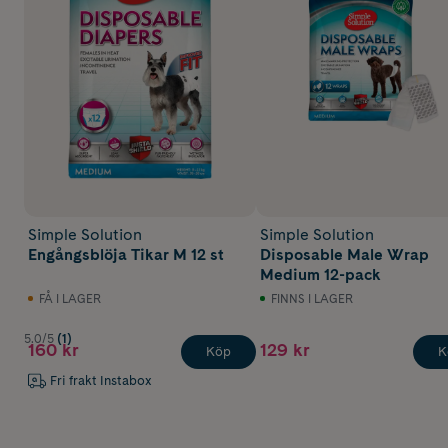
Simple Solution
Simple Solution
Engångsblöja Tikar M 12 st
Disposable Male Wrap
Medium 12-pack
FÅ I LAGER
FINNS I LAGER
5.0/5
(1)
160 kr
129 kr
Köp
K
Fri frakt Instabox