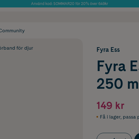
Använd kod: SOMMAR20 för 20% över 649kr
Årets Butik 2025 inom Skönhet
 frakt
✓ Rådgivning från farmaceuter & hudterapeuter
✓ Poäng på alla
Community
örband för djur
Fyra Ess
Fyra E
250 m
149 kr
Få i lager
,
passa p