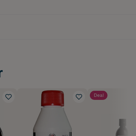
r
Deal