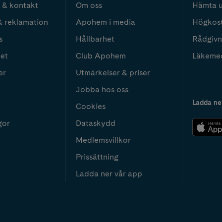
 & kontakt
Om oss
Hämta u
& reklamation
Apohem i media
Högkos
s
Hållbarhet
Rådgivn
het
Club Apohem
Läkeme
er
Utmärkelser & priser
Jobba hos oss
Ladda ne
Cookies
gor
Dataskydd
Medlemsvillkor
Prissättning
Ladda ner vår app