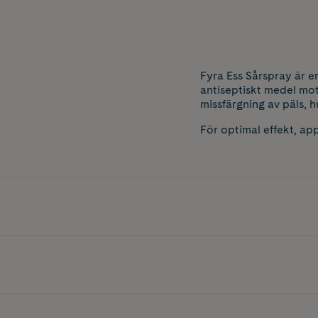
​Fyra Ess Sårspray är e
antiseptiskt medel mot 
missfärgning av päls, h
För optimal effekt, app