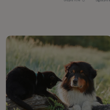
Ord.pris
175 kr
Lägsta pris
8