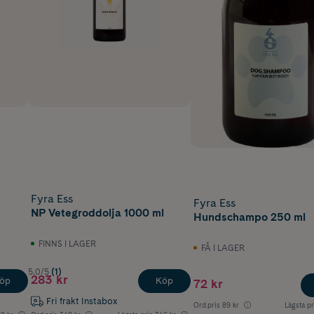
Fyra Ess
Fyra Ess
NP Vetegroddolja 1000 ml
Hundschampo 250 ml
FINNS I LAGER
FÅ I LAGER
5.0/5
(1)
283 kr
öp
Köp
72 kr
Fri frakt Instabox
Ord.pris
89 kr
Lägsta pr