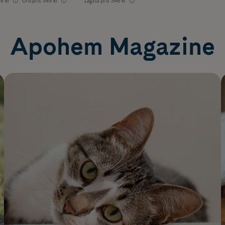
8 kr
Ord.pris
349 kr
Lägsta pris
346 kr
Apohem Magazine