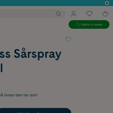
 köp*
Hämta ut recept
ss Sårspray
l
å innan den tar slut!