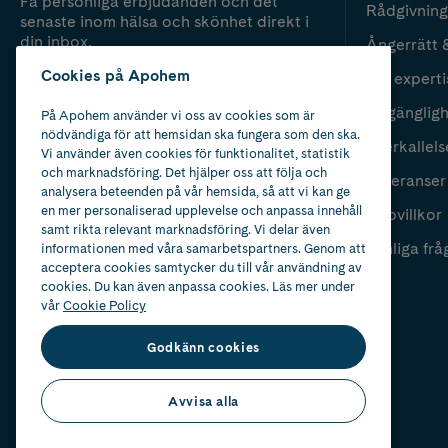
Få personliga erbjudanden och det
Rådgivning
senaste inom hälsa och skönhet direkt i
din inbox.
Ångerrätt 
Cookies på Apohem
Vår experti
Fyll i mailadress
Skicka
Tillgänglig
På Apohem använder vi oss av cookies som är
nödvändiga för att hemsidan ska fungera som den ska.
Återkallels
Vi använder även cookies för funktionalitet, statistik
och marknadsföring. Det hjälper oss att följa och
Leveranser
analysera beteenden på vår hemsida, så att vi kan ge
en mer personaliserad upplevelse och anpassa innehåll
Köpvillkor
samt rikta relevant marknadsföring. Vi delar även
Vanliga frå
informationen med våra samarbetspartners. Genom att
acceptera cookies samtycker du till vår användning av
cookies. Du kan även anpassa cookies. Läs mer under
vår
Cookie Policy
Godkänn cookies
Avvisa alla