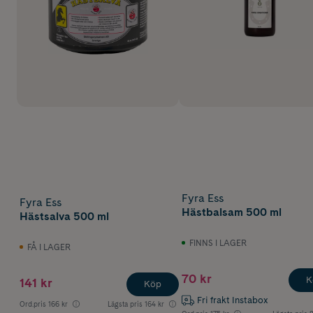
Fyra Ess
Fyra Ess
Hästbalsam 500 ml
Hästsalva 500 ml
FINNS I LAGER
FÅ I LAGER
70 kr
K
141 kr
Köp
Fri frakt Instabox
Ord.pris
166 kr
Lägsta pris
164 kr