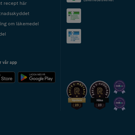
t recept här
tnadsskyddet
ing om läkemedel
del
r vår app
2024