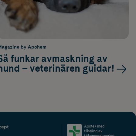
Magazine by Apohem
Så funkar avmaskning av
hund – veterinären guidar!
cept
Apotek med
tillstånd av
Läkemedelsverket