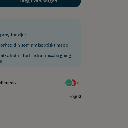
Lägg i varukorgen
spray för djur
lorhexidin som antiseptiskt medel
alkoholfri, förhindrar missfärgning
on