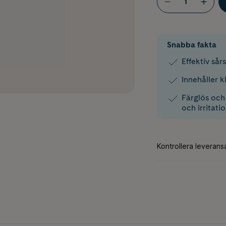
Snabba fakta
Effektiv sår
Innehåller k
Färglös och 
och irritati