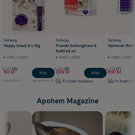
Feliway
Feliway
Feliway
Happy Snack 6 x 15g
Friends Doftavgivare &
Optimum Refill
Refill 48 ml
FINNS I LAGER
FINNS I LAGER
FINNS I LAGER
4.5/5
(8)
4.5/5
(6)
4.7/5
(7)
60 kr
299 kr
691 kr
Köp
Köp
Fri frakt Instabox
Fri frakt In
Ord.pris
79 kr
Lägsta pris
63 kr
Apohem Magazine