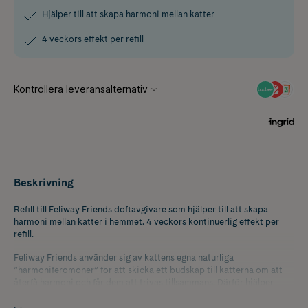
Hjälper till att skapa harmoni mellan katter
4 veckors effekt per refill
Beskrivning
Refill till Feliway Friends doftavgivare som hjälper till att skapa
harmoni mellan katter i hemmet. 4 veckors kontinuerlig effekt per
refill.
Feliway Friends använder sig av kattens egna naturliga
”harmoniferomoner” för att skicka ett budskap till katterna om att
återfå harmoni och får dem att trivas tillsammans. Därför hjälper
doftavgivaren dina katter att minska på konflikterna, undvika bråk
och hitta harmoni i kattgruppen.