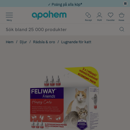
✓ Poäng på alla köp*
✓ Rådgivning från farmaceuter & hudterapeuter
Använd kod: SOMMAR20 för 20% över 649kr
Årets Butik 2025 inom Skönhet
✓ Fri frakt
Meny
Recept
Profil
Favoriter
Kassa
Hem
Djur
Rädsla & oro
Lugnande för katt