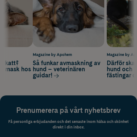
m
Magazine by Apohem
Magazine by A
v katt?
Så funkar avmaskning av
Därför ska
om mask hos
hund – veterinären
hund och k
guidar!
fästingar 
Prenumerera på vårt nyhetsbrev
Få personliga erbjudanden och det senaste inom hälsa och skönhet
direkt i din inbox.