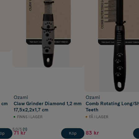
Ozami
Ozami
2 cm
Claw Grinder Diamond 1,2 mm
Comb Rotating Long/Sh
17,5x2,2x1,7 cm
Teeth
FINNS I LAGER
FÅ I LAGER
5.0/5
(1)
71 kr
83 kr
öp
Köp