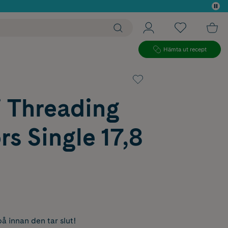
 köp*
Hämta ut recept
 Threading
rs Single 17,8
å innan den tar slut!