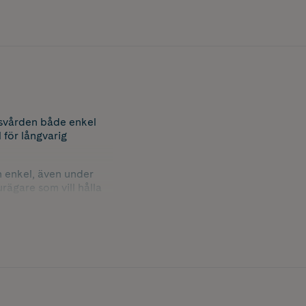
älsvården både enkel
l för långvarig
h enkel, även under
rägare som vill hålla