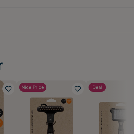
r
Nice Price
Deal