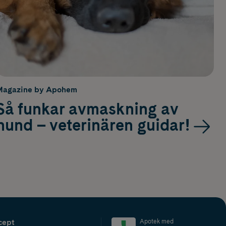
Magazine by Apohem
Så funkar avmaskning av
hund – veterinären guidar!
cept
Apotek med