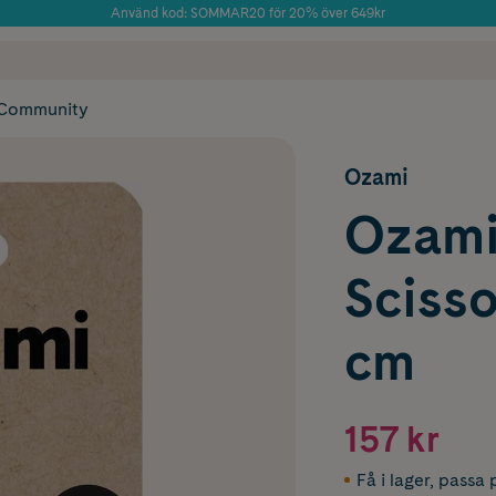
Använd kod: SOMMAR20 för 20% över 649kr
Årets Butik 2025 inom Skönhet
 frakt
✓ Rådgivning från farmaceuter & hudterapeuter
✓ Poäng på alla
Community
Ozami
Ozami
Scisso
cm
157 kr
Få i lager
,
passa p