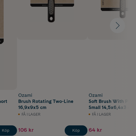
Ozami
Ozami
ort
Brush Rotating Two-Line
Soft Brush With Plas
16,9x9x5 cm
Small 14,5x6,4x3 cm
FÅ I LAGER
FÅ I LAGER
106 kr
64 kr
Köp
Köp