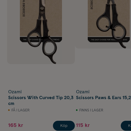
Ozami
Ozami
Scissors With Curved Tip 20,3
Scissors Paws & Ears 15,
cm
FÅ I LAGER
FINNS I LAGER
165 kr
115 kr
Köp
K