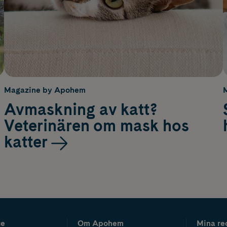
Magazine by Apohem
Avmaskning av katt?
Veterinären om mask hos
katter
ce
Om Apohem
Mina re