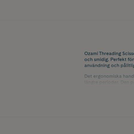
Ozami Threading Scisso
och smidig. Perfekt för
användning och pålitli
Det ergonomiska handt
längre perioder. Den pa
sin fyrbenta väns päls 