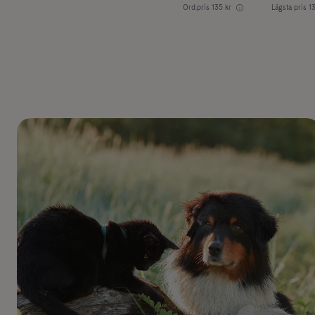
Ord.pris
135 kr
Lägsta pris
1