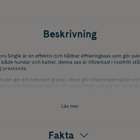
Beskrivning
rs Single är en effektiv och hållbar effileringssax som gör p
 både hundar och katter, denna sax är tillverkad i rostfritt stå
g prestanda.
aget ger ett bekvämt grepp, vilket gör klippningen säker oc
ssar alla pälstyper och är ett oumbärligt verktyg för varje dju
i toppform.
Läs mer
Fakta