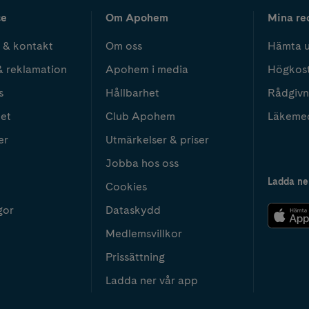
ce
Om Apohem
Mina re
 & kontakt
Om oss
Hämta u
& reklamation
Apohem i media
Högkos
s
Hållbarhet
Rådgivn
het
Club Apohem
Läkeme
er
Utmärkelser & priser
Jobba hos oss
Ladda ne
Cookies
gor
Dataskydd
Medlemsvillkor
Prissättning
Ladda ner vår app