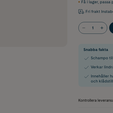
Få i lager
,
passa p
Fri frakt Insta
Snabba fakta
Schampo til
Verkar lind
Innehåller 
och klådstil