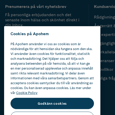
Prenumerera på vårt nyhetsbrev
Kundservi
Få personliga erbjudanden och det
Rådgivning
senaste inom hälsa och skönhet direkt i
din inbox.
Ångerrätt 
Cookies på Apohem
Vår experti
Fyll i mailadress
Skicka
Tillgänglig
På Apohem använder vi oss av cookies som är
nödvändiga för att hemsidan ska fungera som den ska.
Återkallels
Vi använder även cookies för funktionalitet, statistik
och marknadsföring. Det hjälper oss att följa och
Leveranser
analysera beteenden på vår hemsida, så att vi kan ge
en mer personaliserad upplevelse och anpassa innehåll
Köpvillkor
samt rikta relevant marknadsföring. Vi delar även
Vanliga frå
informationen med våra samarbetspartners. Genom att
acceptera cookies samtycker du till vår användning av
cookies. Du kan även anpassa cookies. Läs mer under
vår
Cookie Policy
Godkänn cookies