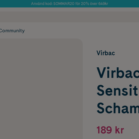
Använd kod: SOMMAR20 för 20% över 649kr
Årets Butik 2025 inom Skönhet
 frakt
✓ Rådgivning från farmaceuter & hudterapeuter
✓ Poäng på alla
Community
Virbac
Virba
Sensit
Scham
189 kr