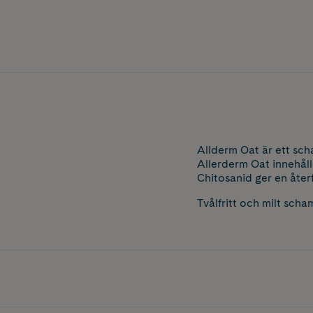
Allderm Oat är ett sch
Allerderm Oat innehåll
Chitosanid ger en åte
Tvålfritt och milt sch