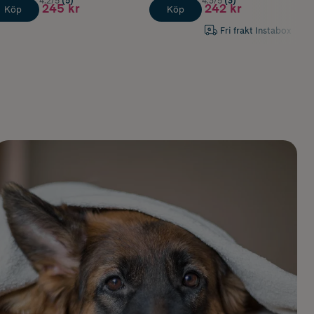
4.2/5
(5)
4.3/5
(3)
245 kr
242 kr
Köp
Köp
Fri frakt Instabox