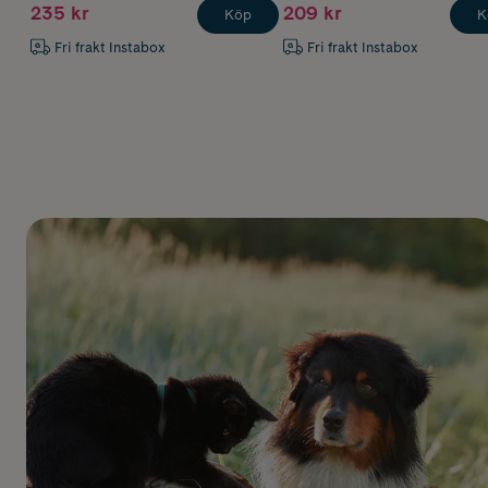
235 kr
209 kr
Köp
K
Fri frakt Instabox
Fri frakt Instabox