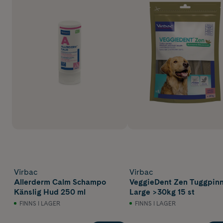
Virbac
Virbac
Allerderm Calm Schampo
VeggieDent Zen Tuggpin
Känslig Hud 250 ml
Large >30kg 15 st
FINNS I LAGER
FINNS I LAGER