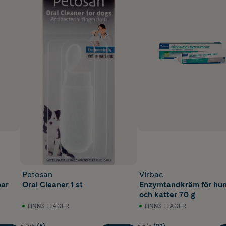
Petosan
Virbac
nar
Oral Cleaner 1 st
Enzymtandkräm för hu
och katter 70 g
FINNS I LAGER
FINNS I LAGER