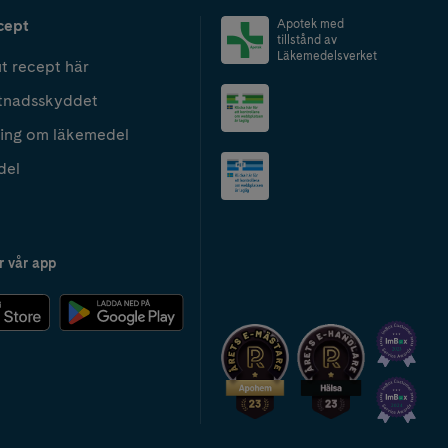
cept
Apotek med
tillstånd av
Läkemedelsverket
t recept här
tnadsskyddet
ing om läkemedel
del
r vår app
2024