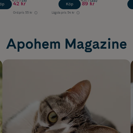
4.0/5
(5)
4.8/5
(22)
42 kr
89 kr
öp
Köp
Ord.pris
55 kr
Lägsta pris
54 kr
Apohem Magazine