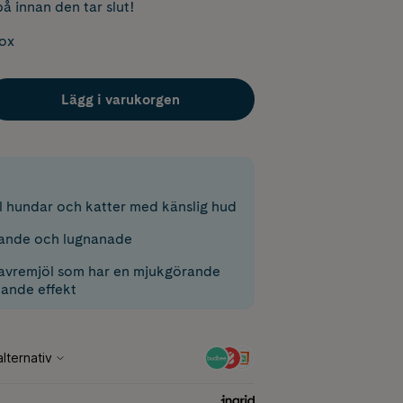
å innan den tar slut!
box
Lägg i varukorgen
l hundar och katter med känslig hud
rande och lugnanade
havremjöl som har en mjukgörande
lande effekt