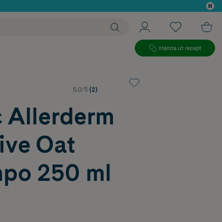
 köp*
Hämta ut recept
5.0/5
(2)
c Allerderm
ive Oat
po 250 ml