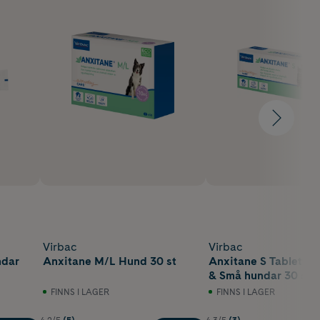
Virbac
Virbac
ndar
Anxitane M/L Hund 30 st
Anxitane S Tablett til
& Små hundar 30 st
FINNS I LAGER
FINNS I LAGER