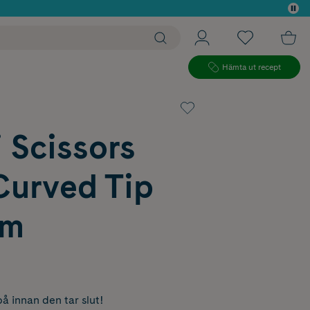
 köp*
Hämta ut recept
 Scissors
Curved Tip
cm
å innan den tar slut!