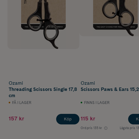
Ozami
Ozami
Threading Scissors Single 17,8
Scissors Paws & Ears 15,
cm
FÅ I LAGER
FINNS I LAGER
157 kr
115 kr
Köp
K
Ord.pris
135 kr
Lägsta pris
1