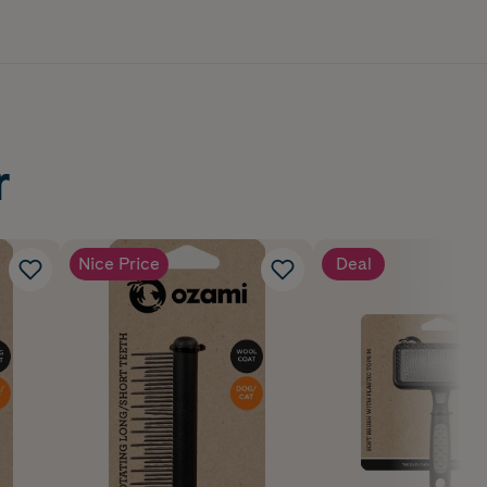
r
Nice Price
Deal