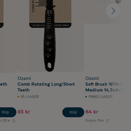
Ozami
Ozami
eth
Comb Rotating Long/Short
Soft Brush With Plas
Teeth
Medium 14,5x9x3 cm
FÅ I LAGER
FINNS I LAGER
83 kr
64 kr
Köp
Köp
s
128 kr
Ord.pris
79 kr
Lägst