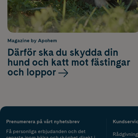
Magazine by Apohem
Därför ska du skydda din
hund och katt mot fästingar
och loppor
Prenumerera på vårt nyhetsbrev
Kundservi
Få personliga erbjudanden och det
Rådgivning
senaste inom hälsa och skönhet direkt i