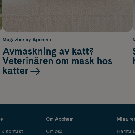
Magazine by Apohem
Avmaskning av katt?
Veterinären om mask hos
katter
ce
Om Apohem
Mina re
 & kontakt
Om oss
Hämta u