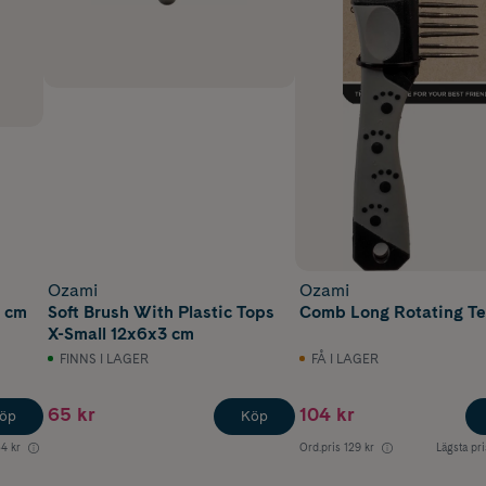
Ozami
Ozami
2 cm
Soft Brush With Plastic Tops
Comb Long Rotating Te
X-Small 12x6x3 cm
FINNS I LAGER
FÅ I LAGER
65 kr
104 kr
öp
Köp
34 kr
Ord.pris
129 kr
Lägsta pri