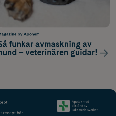
Magazine by Apohem
Så funkar avmaskning av
hund – veterinären guidar!
cept
Apotek med
tillstånd av
Läkemedelsverket
t recept här