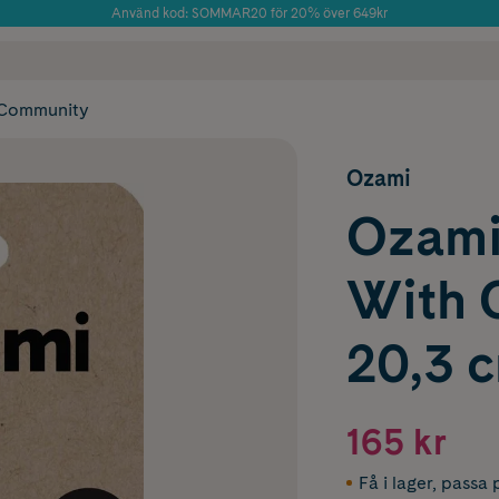
Använd kod: SOMMAR20 för 20% över 649kr
Årets Butik 2025 inom Skönhet
 frakt
✓ Rådgivning från farmaceuter & hudterapeuter
✓ Poäng på alla
Community
Ozami
Ozami
With 
20,3 
165 kr
Få i lager
,
passa p