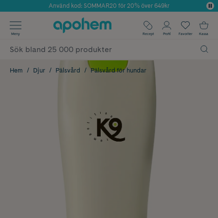
Använd kod: SOMMAR20 för 20% över 649kr
Årets Butik 2025 inom Skönhet
✓ Fri frakt
Meny
Recept
Profil
Favoriter
Kassa
✓ Rådgivning från farmaceuter & hudterapeuter
✓ Poäng på alla köp*
Hem
Djur
Pälsvård
Pälsvård för hundar