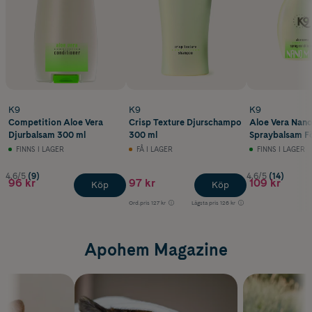
K9
K9
K9
Competition Aloe Vera
Crisp Texture Djurschampo
Aloe Vera Nano
Djurbalsam 300 ml
300 ml
Spraybalsam Fö
250 ml
FINNS I LAGER
FÅ I LAGER
FINNS I LAGER
4.6/5
(9)
4.6/5
(14)
96 kr
97 kr
109 kr
Köp
Köp
Ord.pris
127 kr
Lägsta pris
126 kr
Apohem Magazine