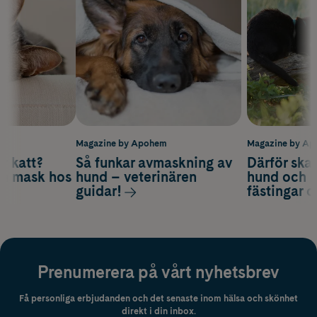
m
Magazine by Apohem
Magazine by A
v katt?
Så funkar avmaskning av
Därför ska
om mask hos
hund – veterinären
hund och k
guidar!
fästingar 
Prenumerera på vårt nyhetsbrev
Få personliga erbjudanden och det senaste inom hälsa och skönhet
direkt i din inbox.