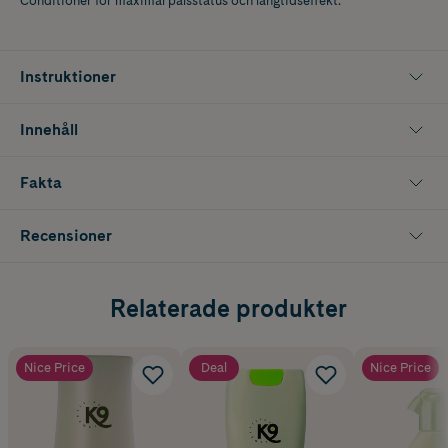
Conditioner för maximal pälsstatus och långtidseffekt.
Instruktioner
Innehåll
Fakta
Recensioner
Relaterade produkter
Nice Price
Deal
Nice Price