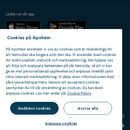
Ladda ner vår app
Cookies på Apohem
På Apohem använder vi oss av cookies som är nödvändiga för
Apotek med tillstånd
att hemsidan ska fungera som den ska. Vi använder även cookies
av Läkemedelsverket
för funktionalitet, statistik och marknadsföring. Det hjälper oss
att följa och analysera beteenden på vår hemsida, så att vi kan
ge en mer personaliserad upplevelse och anpassa innehåll samt
rikta relevant marknadsföring. Vi delar även informationen med
våra samarbetspartners. Genom att acceptera cookies
samtycker du till vår användning av cookies. Du kan även
2024
anpassa cookies. Läs mer under vår
Cookie Policy
Godkänn cookies
Avvisa alla
Anpassa cookies