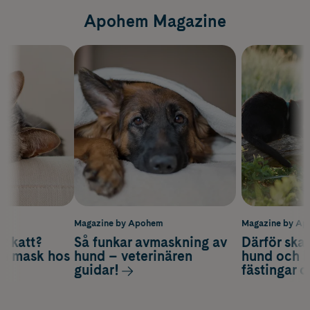
Apohem Magazine
m
Magazine by Apohem
Magazine by A
v katt?
Så funkar avmaskning av
Därför ska
om mask hos
hund – veterinären
hund och k
guidar!
fästingar 