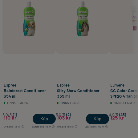
Espree
Espree
Lumene
Rainforest Conditioner
Silky Show Conditioner
CC Color Corr
354 ml
355 ml
SPF20 4 Tan 30
FINNS I LAGER
FINNS I LAGER
FINNS I LAGER
5.0/5
(1)
5.0/5
(2)
4.9/5
(43)
110 kr
103 kr
125 kr
Köp
Köp
Ord.pris
145 kr
Lägsta pris
116 kr
Ord.pris
135 kr
Lägsta pris
108 kr