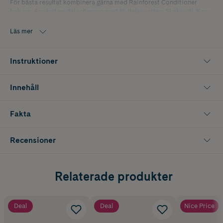
För bästa resultat kombinera gärna med Rainforest Conditioner
balsam. Använd en del schampo med 16 delar vatten. Skaka väl. Kan
användas på valpar och kattungar över sex veckors ålder.
Läs mer
Instruktioner
Innehåll
Fakta
Recensioner
Relaterade produkter
Deal
Deal
Nice Price