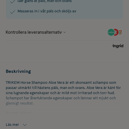
Ger glans åt päls, man och svans
Masseras in i våt päls och sköljs av
Beskrivning
TRIKEM Horse Shampoo Aloe Vera är ett skonsamt schampo som
passar utmärkt till hästens päls, man och svans. Aloe Vera är känt för
sina lugnande egenskaper och är mild mot irriterad och torr hud.
Schampot har återfuktande egenskaper och lämnar ett mjukt och
glansigt resultat.
Storlek: 500 ml
Läs mer