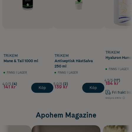
TRiKEM
TRiKEM
TRiKEM
Hyaluron Huma
Mane & Tail 1000 ml
Antiseptisk HästSalva
250 ml
FINNS I LAGER
FINNS I LAGER
FINNS I LAGER
4.5/5
(17)
184 kr
4.0/5
(4)
5.0/5
(2)
141 kr
139 kr
Köp
Köp
Fri frakt In
Ord.pris
216 kr
Apohem Magazine