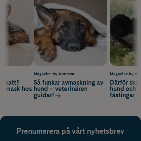
m
Magazine by Apohem
Magazine by A
v katt?
Så funkar avmaskning av
Därför ska
om mask hos
hund – veterinären
hund och k
guidar!
fästingar 
Prenumerera på vårt nyhetsbrev