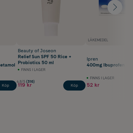
LÄKEMEDEL
Beauty of Joseon
Relief Sun SPF 50 Rice +
Ipren
Probiotics 50 ml
cetamol
400mg Ibuprofen 30 
FINNS I LAGER
FINNS I LAGER
4.8/5
(316)
119 kr
52 kr
Köp
Köp