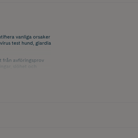
tifiera vanliga orsaker
irus test hund, giardia
t från avföringsprov
ngar, slöhet och
, som kennlar,
 får du bättre