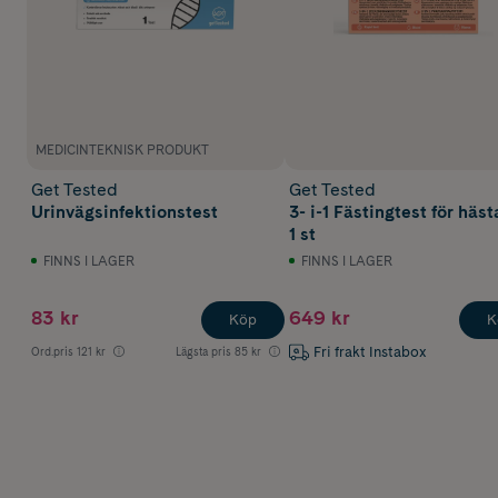
MEDICINTEKNISK PRODUKT
Get Tested
Get Tested
Urinvägsinfektionstest
3- i-1 Fästingtest för häst
1 st
FINNS I LAGER
FINNS I LAGER
83 kr
649 kr
Köp
K
Fri frakt Instabox
Ord.pris
121 kr
Lägsta pris
85 kr