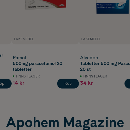
LÄKEMEDEL
LÄKEMEDEL
ar
Pamol
Alvedon
500mg paracetamol 20
Tabletter 500 mg Para
tabletter
20 st
FINNS I LAGER
FINNS I LAGER
14 kr
34 kr
öp
Köp
Apohem Magazine