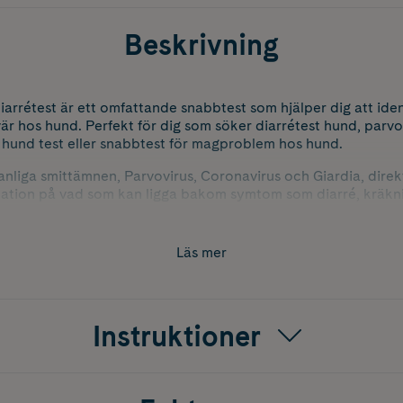
Beskrivning
iarrétest är ett omfattande snabbtest som hjälper dig att iden
vär hos hund. Perfekt för dig som söker diarrétest hund, parvov
 hund test eller snabbtest för magproblem hos hund.
vanliga smittämnen, Parvovirus, Coronavirus och Giardia, direk
kation på vad som kan ligga bakom symtom som diarré, kräkni
ärskilt användbart i miljöer där flera hundar vistas tillsammans
dshushåll, där smitta kan spridas snabbt. Med tydliga resultat
 nästa steg, exempelvis isolering eller kontakt med veterinär.
Läs mer
Instruktioner