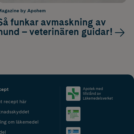
Magazine by Apohem
Så funkar avmaskning av
hund – veterinären guidar!
cept
Apotek med
tillstånd av
Läkemedelsverket
t recept här
tnadsskyddet
ing om läkemedel
del