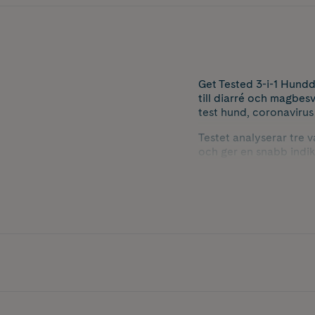
Get Tested 3-i-1 Hundd
till diarré och magbes
test hund, coronavirus
Testet analyserar tre 
och ger en snabb indi
nedsatt aptit. Det är s
hunddagis eller flerhun
underlag för att avgöra
Innehåller 1 st