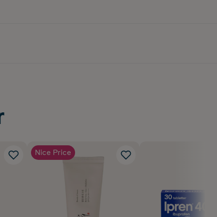
r
Nice Price