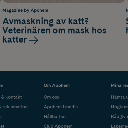
Magazine by Apohem
Avmaskning av katt?
Veterinären om mask hos
katter
ce
Om Apohem
Mina re
 & kontakt
Om oss
Hämta u
& reklamation
Apohem i media
Högkos
s
Hållbarhet
Rådgivn
het
Club Apohem
Läkeme