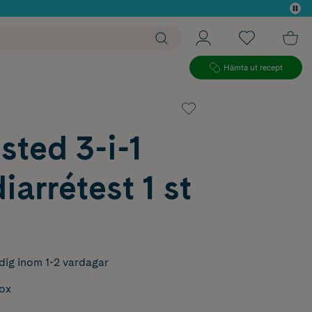
 köp*
Hämta ut recept
sted 3-i-1
arrétest 1 st
dig inom 1-2 vardagar
box