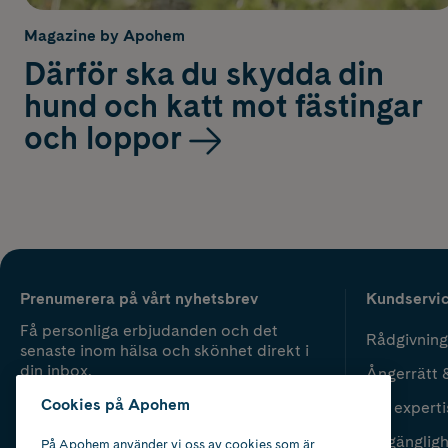
Magazine by Apohem
Därför ska du skydda din
hund och katt mot fästingar
och loppor
Prenumerera på vårt nyhetsbrev
Kundservi
Få personliga erbjudanden och det
Rådgivning
senaste inom hälsa och skönhet direkt i
din inbox.
Ångerrätt 
Cookies på Apohem
Vår experti
Fyll i mailadress
Skicka
Tillgänglig
På Apohem använder vi oss av cookies som är