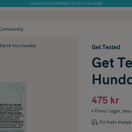
Använd kod: SOMMAR20 för 20% över 649kr
Årets Butik 2025 inom Skönhet
 frakt
✓ Rådgivning från farmaceuter & hudterapeuter
✓ Poäng på alla
Community
iarré hos hundar
Get Tested
Get Te
Hunddi
475 kr
Finns i lager
,
hos 
Fri frakt Insta