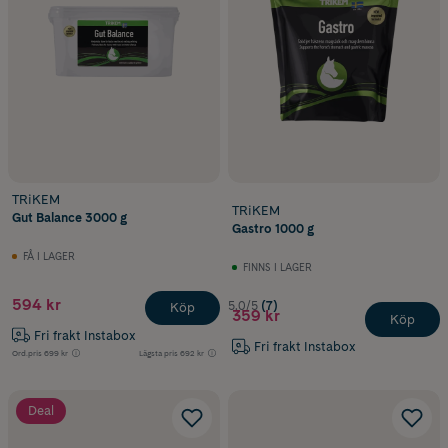
TRiKEM
TRiKEM
Gut Balance 3000 g
Gastro 1000 g
FÅ I LAGER
FINNS I LAGER
594 kr
5.0/5
(7)
Köp
359 kr
Köp
Fri frakt Instabox
Fri frakt Instabox
Ord.pris
699 kr
Lägsta pris
692 kr
Deal