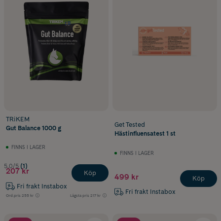
TRiKEM
Get Tested
Gut Balance 1000 g
Hästinfluensatest 1 st
FINNS I LAGER
FINNS I LAGER
5.0/5
(1)
207 kr
Köp
499 kr
Köp
Fri frakt Instabox
Fri frakt Instabox
Ord.pris
255 kr
Lägsta pris
217 kr