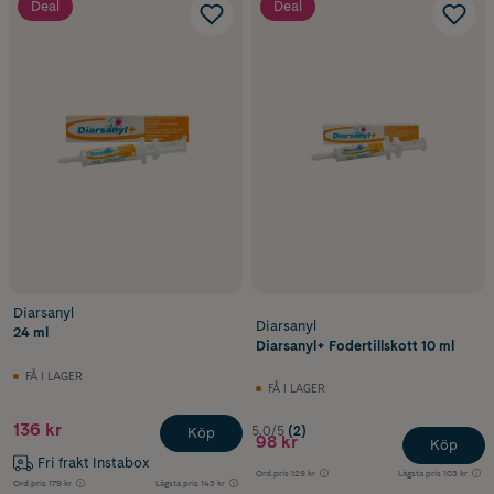
Deal
Deal
Diarsanyl
Diarsanyl
24 ml
Diarsanyl+ Fodertillskott 10 ml
FÅ I LAGER
FÅ I LAGER
136 kr
5.0/5
(2)
Köp
98 kr
Köp
Fri frakt Instabox
Ord.pris
129 kr
Lägsta pris
103 kr
Ord.pris
179 kr
Lägsta pris
143 kr