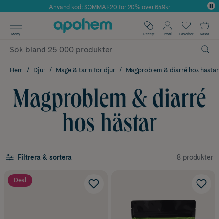
Använd kod: SOMMAR20 för 20% över 649kr
Årets Butik 2025 inom Skönhet
✓ Fri frakt
Meny
Recept
Profil
Favoriter
Kassa
✓ Rådgivning från farmaceuter & hudterapeuter
✓ Poäng på alla köp*
Hem
Djur
Mage & tarm för djur
Magproblem & diarré hos hästar
Magproblem & diarré
hos hästar
8 produkter
Filtrera & sortera
Deal