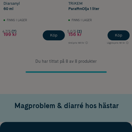
Diarsanyl
TRiKEM
60 ml
ParaffinOlja 1 liter
FINNS I LAGER
FINNS I LAGER
4.7/5
(7)
5.0/5
(2)
199 kr
156 kr
Köp
Köp
Ord.pris
183 kr
Lägsta pris
181 kr
Du har tittat på 8 av 8 produkter
Magproblem & diarré hos hästar