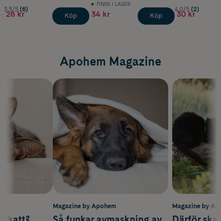
FINNS I LAGER
3.5/5
(6)
4.0/5
(2)
26 kr
34 kr
30 kr
Köp
Köp
Apohem Magazine
m
Magazine by Apohem
Magazine by A
v katt?
Så funkar avmaskning av
Därför ska