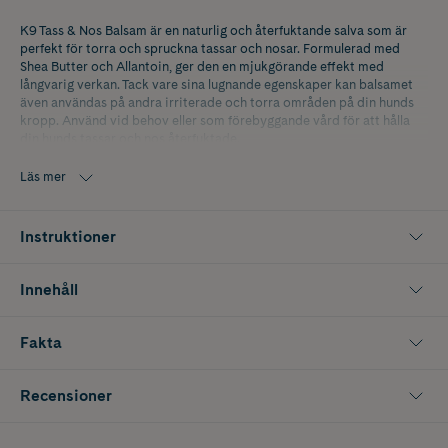
K9 Tass & Nos Balsam är en naturlig och återfuktande salva som är
perfekt för torra och spruckna tassar och nosar. Formulerad med
Shea Butter och Allantoin, ger den en mjukgörande effekt med
långvarig verkan. Tack vare sina lugnande egenskaper kan balsamet
även användas på andra irriterade och torra områden på din hunds
kropp. Använd vid behov eller som förebyggande vård för att hålla
din hunds tassar och nos återfuktade.
Använd vid behov eller i förebyggande syfte. Förpackningen
Läs mer
innehåller 50 ml.
Instruktioner
Innehåll
Fakta
Recensioner