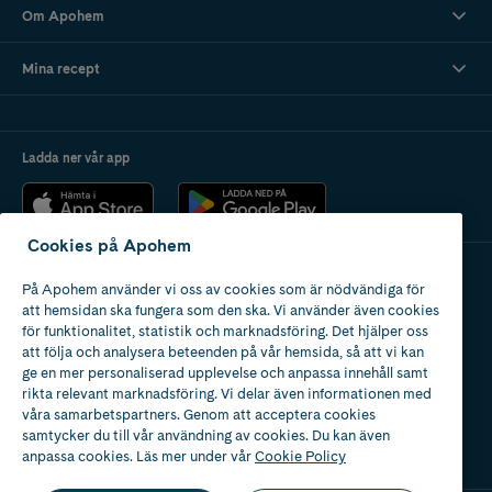
Om Apohem
Mina recept
Ladda ner vår app
Cookies på Apohem
På Apohem använder vi oss av cookies som är nödvändiga för
Apotek med tillstånd
att hemsidan ska fungera som den ska. Vi använder även cookies
av Läkemedelsverket
för funktionalitet, statistik och marknadsföring. Det hjälper oss
att följa och analysera beteenden på vår hemsida, så att vi kan
ge en mer personaliserad upplevelse och anpassa innehåll samt
rikta relevant marknadsföring. Vi delar även informationen med
våra samarbetspartners. Genom att acceptera cookies
samtycker du till vår användning av cookies. Du kan även
2024
anpassa cookies. Läs mer under vår
Cookie Policy