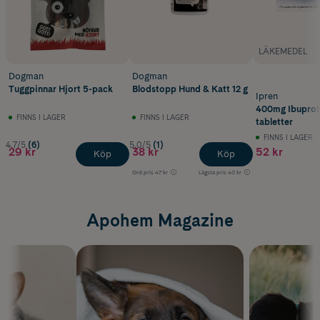
LÄKEMEDEL
Dogman
Dogman
Tuggpinnar Hjort 5-pack
Blodstopp Hund & Katt 12 g
Ipren
400mg Ibuprof
FINNS I LAGER
FINNS I LAGER
tabletter
FINNS I LAGER
4.7/5
(6)
5.0/5
(1)
29 kr
38 kr
52 kr
Köp
Köp
Ord.pris
47 kr
Lägsta pris
40 kr
Apohem Magazine