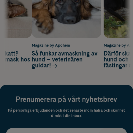
m
Magazine by Apohem
Magazine by A
v katt?
Så funkar avmaskning av
Därför ska
om mask hos
hund – veterinären
hund och k
guidar!
fästingar 
Prenumerera på vårt nyhetsbrev
Få personliga erbjudanden och det senaste inom hälsa och skönhet
direkt i din inbox.