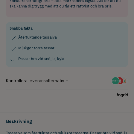
konkurrenskraftigt pris – ofta marknadens lägsta. Allt för att du
ska känna dig trygg med att du får ett rättvist och bra pris.
Snabba fakta
Återfuktande tassalva
Mjukgör torra tassar
Passar bra vid snö, is, kyla
Beskrivning
Tasssalva som återfuktar och mjukgör tassarna. Passar bra vid snö, is,