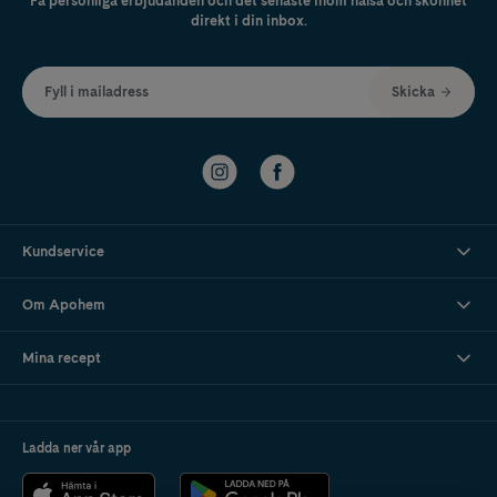
Få personliga erbjudanden och det senaste inom hälsa och skönhet
direkt i din inbox.
Fyll i mailadress
Skicka
Kundservice
Om Apohem
Mina recept
Ladda ner vår app