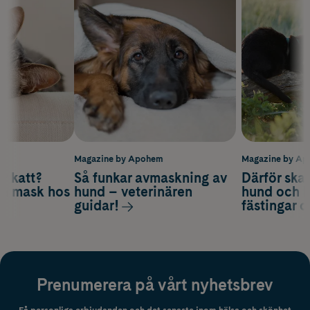
m
Magazine by Apohem
Magazine by A
v katt?
Så funkar avmaskning av
Därför ska
om mask hos
hund – veterinären
hund och k
guidar!
fästingar 
Prenumerera på vårt nyhetsbrev