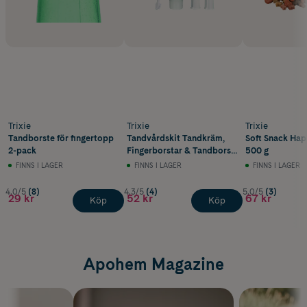
Trixie
Trixie
Trixie
Tandborste för fingertopp
Tandvårdskit Tandkräm,
Soft Snack Hap
2-pack
Fingerborstar & Tandborste
500 g
1 set
FINNS I LAGER
FINNS I LAGER
FINNS I LAGER
4.0/5
(8)
4.3/5
(4)
5.0/5
(3)
29 kr
52 kr
67 kr
Köp
Köp
Apohem Magazine