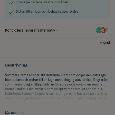
Stryks på hästens utsatta områden
Bidrar till en lugn och behaglig utevistelse
Beskrivning
Summer Creme är en friskt doftande kräm som döljer den naturliga
hästdoften och bidrar till en lugn och behaglig utevistelse, långt från
sommarens plågor. Slipp rädslan för spray och använd en summer
creme istället. Lika effektiv som en spray men istället i en smidig
krämform. Summer Creme är en naturlig creme, baserad på eteriska
oljor som döljer hästens doft från sommarens plågor. Smidig creme
som lätt stryks på hästens utsatta områden.
Läs mer