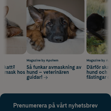
m
Magazine by Apohem
Magazine by A
v katt?
Så funkar avmaskning av
Därför ska
om mask hos
hund – veterinären
hund och k
guidar!
fästingar 
Prenumerera på vårt nyhetsbrev