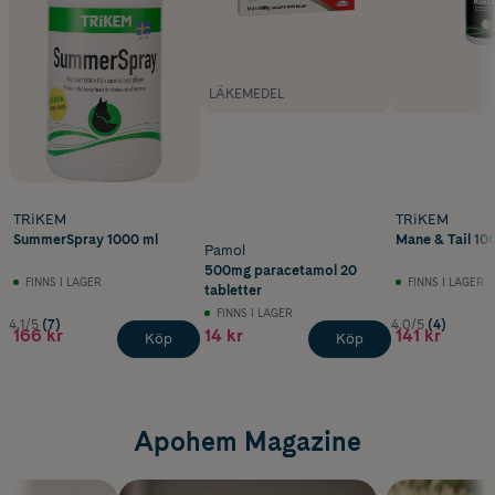
LÄKEMEDEL
TRiKEM
TRiKEM
SummerSpray 1000 ml
Mane & Tail 10
Pamol
500mg paracetamol 20
FINNS I LAGER
FINNS I LAGER
tabletter
FINNS I LAGER
4.1/5
(7)
4.0/5
(4)
166 kr
14 kr
141 kr
Köp
Köp
Apohem Magazine