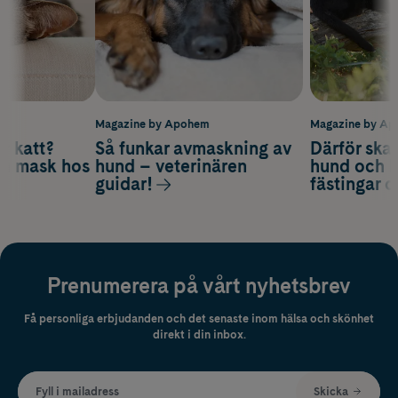
m
Magazine by Apohem
Magazine by A
v katt?
Så funkar avmaskning av
Därför ska
om mask hos
hund – veterinären
hund och k
guidar!
fästingar 
Prenumerera på vårt nyhetsbrev
Få personliga erbjudanden och det senaste inom hälsa och skönhet
direkt i din inbox.
Fyll i mailadress
Skicka