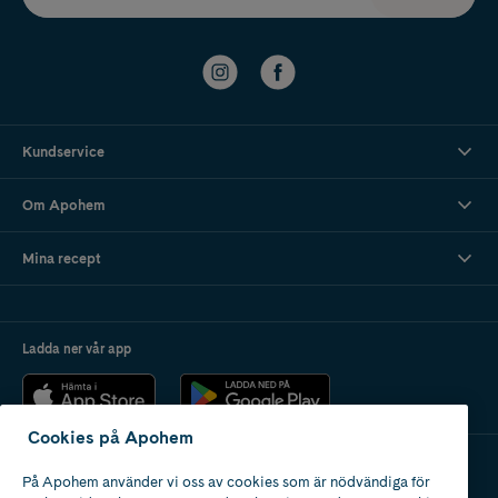
Kundservice
Om Apohem
Mina recept
Ladda ner vår app
Cookies på Apohem
På Apohem använder vi oss av cookies som är nödvändiga för
Apotek med tillstånd