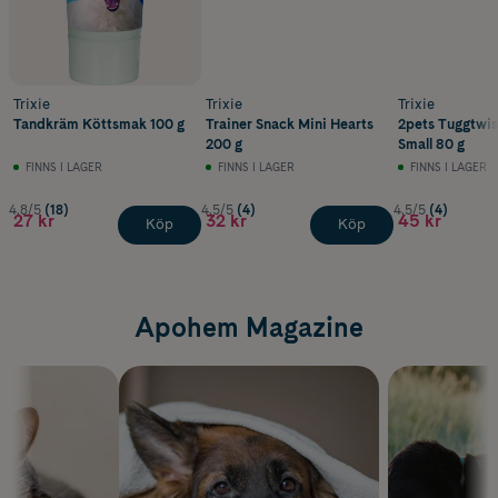
Trixie
Trixie
Trixie
Tandkräm Köttsmak 100 g
Trainer Snack Mini Hearts
2pets Tuggtwi
200 g
Small 80 g
FINNS I LAGER
FINNS I LAGER
FINNS I LAGER
4.8/5
(18)
4.5/5
(4)
4.5/5
(4)
27 kr
32 kr
45 kr
Köp
Köp
Apohem Magazine