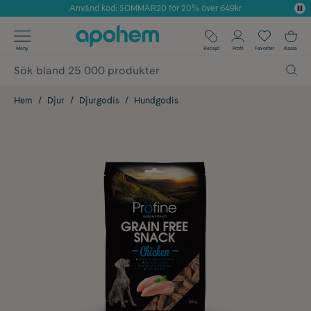
Använd kod: SOMMAR20 för 20% över 649kr
Årets Butik 2025 inom Skönhet
✓ Fri frakt
Meny
Recept
Profil
Favoriter
Kassa
✓ Rådgivning från farmaceuter & hudterapeuter
✓ Poäng på alla köp*
Hem
Djur
Djurgodis
Hundgodis