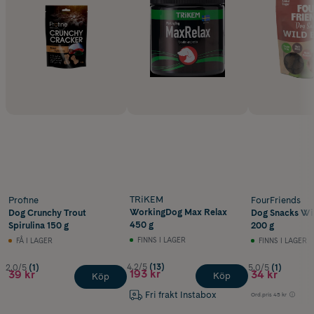
TRiKEM
Profine
FourFriends
WorkingDog Max Relax
Dog Crunchy Trout
Dog Snacks Wi
450 g
Spirulina 150 g
200 g
FINNS I LAGER
FÅ I LAGER
FINNS I LAGER
4.2/5
(13)
2.0/5
(1)
5.0/5
(1)
193 kr
39 kr
34 kr
Köp
Köp
Fri frakt Instabox
Ord.pris
45 kr