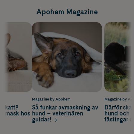
Apohem Magazine
m
Magazine by Apohem
Magazine by A
v katt?
Så funkar avmaskning av
Därför ska
om mask hos
hund – veterinären
hund och k
guidar!
fästingar 