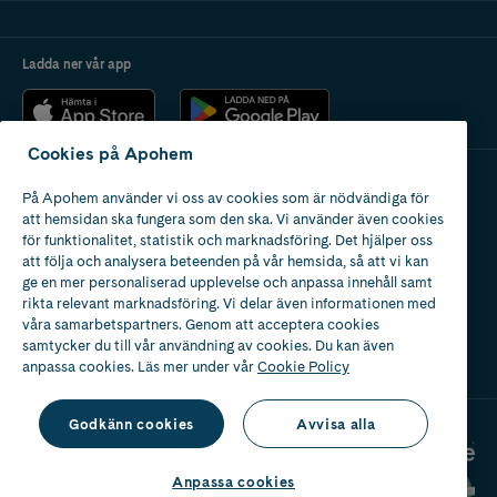
Ladda ner vår app
Cookies på Apohem
På Apohem använder vi oss av cookies som är nödvändiga för
Apotek med tillstånd
att hemsidan ska fungera som den ska. Vi använder även cookies
av Läkemedelsverket
för funktionalitet, statistik och marknadsföring. Det hjälper oss
att följa och analysera beteenden på vår hemsida, så att vi kan
ge en mer personaliserad upplevelse och anpassa innehåll samt
rikta relevant marknadsföring. Vi delar även informationen med
våra samarbetspartners. Genom att acceptera cookies
samtycker du till vår användning av cookies. Du kan även
2024
anpassa cookies. Läs mer under vår
Cookie Policy
Godkänn cookies
Avvisa alla
Anpassa cookies