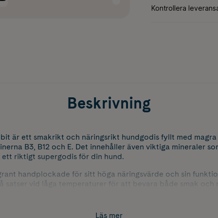
Beskrivning
t är ett smakrikt och näringsrikt hundgodis fyllt med magra p
nerna B3, B12 och E. Det innehåller även viktiga mineraler so
ll ett riktigt supergodis för din hund.
rant handplockade för sitt höga näringsvärde och sin funktio
må satser vid låga temperaturer för att bevara både smak och 
procent naturligt hundgodis med hög smaklighet och näringstä
Läs mer