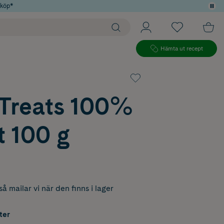
 köp*
Hämta ut recept
Treats 100%
t 100 g
å mailar vi när den finns i lager
ter