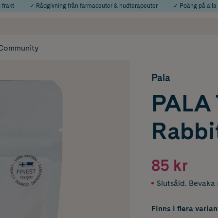
 frakt
✓ Rådgivning från farmaceuter & hudterapeuter
✓ Poäng på alla
Använd kod: SOMMAR20 för 20% över 649kr
Årets Butik 2025 inom Skönhet
Community
Pala
PALA 
Rabbi
85 kr
Slutsåld. Bevaka s
Finns i flera varian