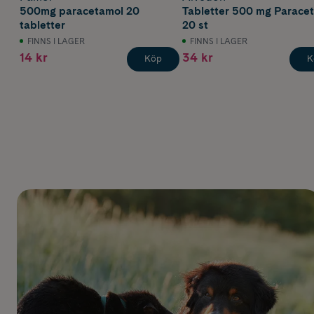
500mg paracetamol 20
Tabletter 500 mg Parace
tabletter
20 st
FINNS I LAGER
FINNS I LAGER
14 kr
34 kr
Köp
K