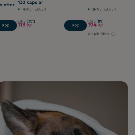
132 kapslar
bletter
FINNS I LAGER
FINNS I LAGER
4.8/5
(351)
4.6/5
(85)
113 kr
194 kr
Köp
Köp
Ord.pris
259 kr
Lägsta 