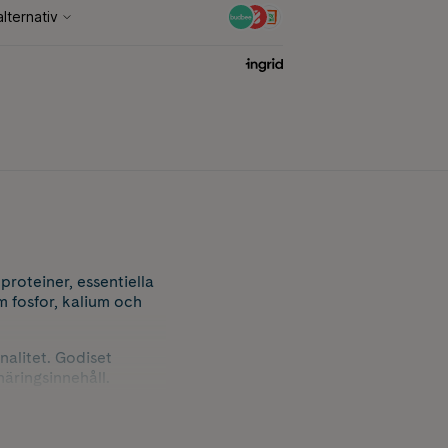
roteiner, essentiella
m fosfor, kalium och
nalitet. Godiset
näringsinnehåll.
thet.