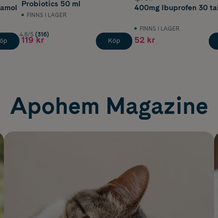
Probiotics 50 ml
tamol
400mg Ibuprofen 30 ta
FINNS I LAGER
FINNS I LAGER
4.8/5
(316)
119 kr
52 kr
öp
Köp
Apohem Magazine