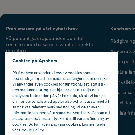
Prenumerera på vårt nyhetsbrev
Kundservi
Få personliga erbjudanden och det
Rådgivning
senaste inom hälsa och skönhet direkt i
din inbox.
Ångerrätt 
Cookies på Apohem
Vår experti
Fyll i mailadress
Skicka
Tillgänglig
På Apohem använder vi oss av cookies som är
nödvändiga för att hemsidan ska fungera som den ska.
Återkallels
Vi använder även cookies för funktionalitet, statistik
och marknadsföring. Det hjälper oss att följa och
Leveranser
analysera beteenden på vår hemsida, så att vi kan ge
en mer personaliserad upplevelse och anpassa innehåll
Köpvillkor
samt rikta relevant marknadsföring. Vi delar även
Vanliga frå
informationen med våra samarbetspartners. Genom att
acceptera cookies samtycker du till vår användning av
cookies. Du kan även anpassa cookies. Läs mer under
vår
Cookie Policy