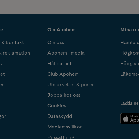
ce
Om Apohem
Mina re
 & kontakt
Om oss
Hämta u
& reklamation
Apohem i media
Högkos
s
Hållbarhet
Rådgivn
het
Club Apohem
Läkeme
er
Utmärkelser & priser
Jobba hos oss
Ladda ne
Cookies
gor
Dataskydd
Medlemsvillkor
Prissättning