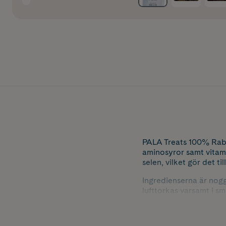
PALA Treats 100% Rabbi
aminosyror samt vitami
selen, vilket gör det ti
Ingredienserna är nogg
lufttorkas varsamt i s
Resultatet är ett 100 