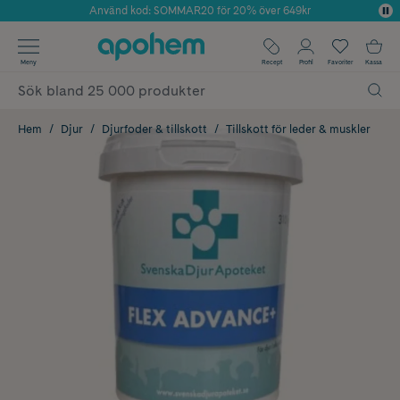
Använd kod: SOMMAR20 för 20% över 649kr
Årets Butik 2025 inom Skönhet
✓ Fri frakt
Meny
Recept
Profil
Favoriter
Kassa
✓ Rådgivning från farmaceuter & hudterapeuter
✓ Poäng på alla köp*
Hem
Djur
Djurfoder & tillskott
Tillskott för leder & muskler