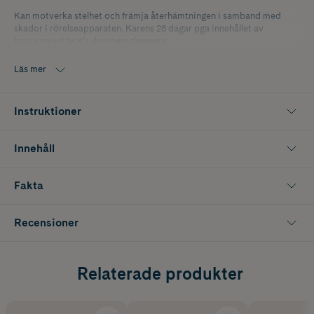
Kan motverka stelhet och främja återhämtningen i samband med
skador i rörelseapparaten. Karens 28 dagar pga innehållet av
hyaluron enl SKK's dopingreglemente.
Läs mer
Instruktioner
Innehåll
Fakta
Recensioner
Relaterade produkter