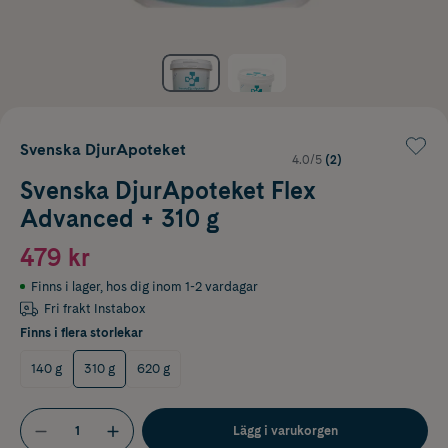
Svenska DjurApoteket
4.0/5
(2)
Svenska DjurApoteket Flex
Advanced + 310 g
479 kr
Finns i lager
,
hos dig inom 1-2 vardagar
Fri frakt Instabox
Finns i flera storlekar
140 g
310 g
620 g
Lägg i varukorgen