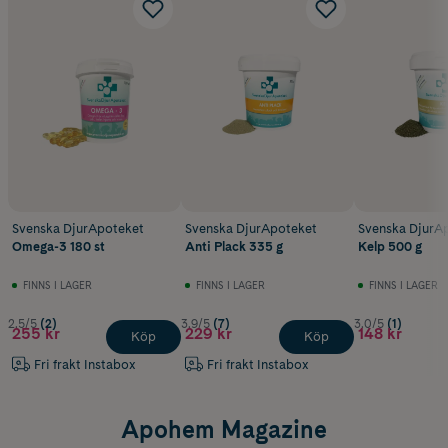
Svenska DjurApoteket
Svenska DjurApoteket
Svenska DjurA
Omega-3 180 st
Anti Plack 335 g
Kelp 500 g
FINNS I LAGER
FINNS I LAGER
FINNS I LAGER
2.5/5
(2)
3.9/5
(7)
3.0/5
(1)
255 kr
229 kr
148 kr
Köp
Köp
Fri frakt Instabox
Fri frakt Instabox
Apohem Magazine