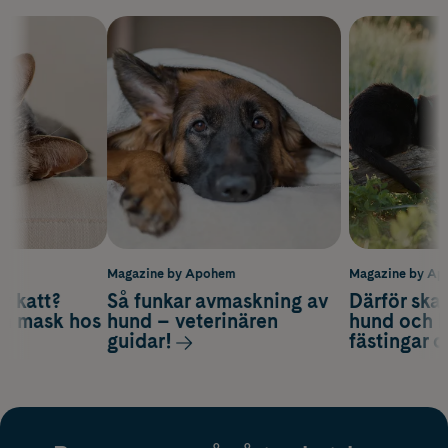
m
Magazine by Apohem
Magazine by A
v katt?
Så funkar avmaskning av
Därför ska
om mask hos
hund – veterinären
hund och k
guidar!
fästingar 