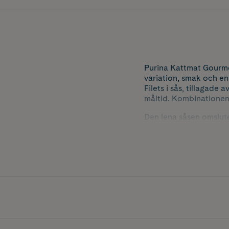
Purina Kattmat Gourme
variation, smak och en
Filets i sås, tillagade 
måltid. Kombinationen 
Den lena såsen omslute
Kommer i en praktisk 
Innehåller 85 g.