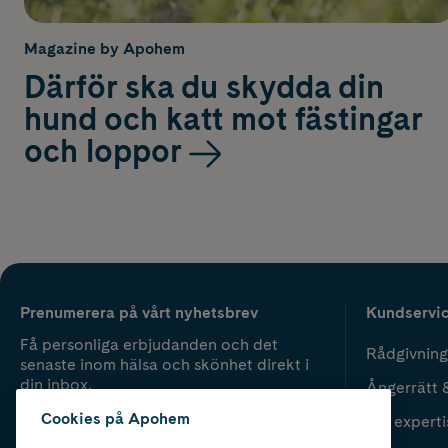
Magazine by Apohem
Därför ska du skydda din
hund och katt mot fästingar
och loppor
Prenumerera på vårt nyhetsbrev
Kundservi
Få personliga erbjudanden och det
Rådgivning
senaste inom hälsa och skönhet direkt i
din inbox.
Ångerrätt 
Cookies på Apohem
Vår experti
Fyll i mailadress
Skicka