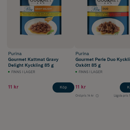
Purina
Purina
Gourmet Kattmat Gravy
Gourmet Perle Duo Kyckl
Delight Kyckling 85 g
Oxkött 85 g
FINNS I LAGER
FINNS I LAGER
11 kr
11 kr
Köp
K
Ord.pris
14 kr
Lägsta pris