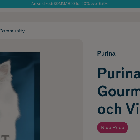
Använd kod: SOMMAR20 för 20% över 649kr
Årets Butik 2025 inom Skönhet
 frakt
✓ Rådgivning från farmaceuter & hudterapeuter
✓ Poäng på alla
Community
Purina
Purin
Gourm
och Vi
Nice Price