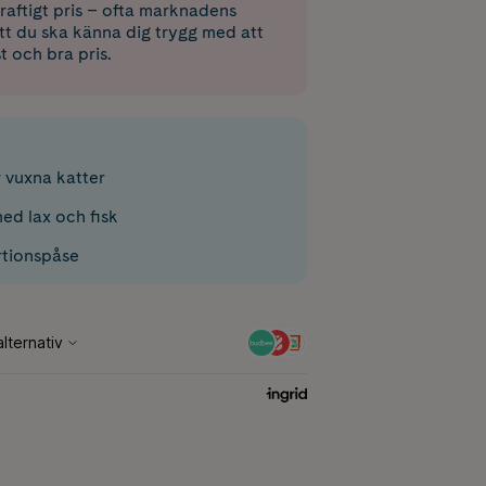
raftigt pris – ofta marknadens
 att du ska känna dig trygg med att
st och bra pris.
r vuxna katter
med lax och fisk
rtionspåse