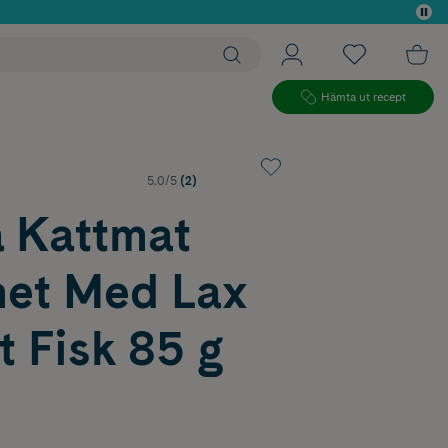
 köp*
Hämta ut recept
5.0/5
(2)
a Kattmat
et Med Lax
t Fisk 85 g