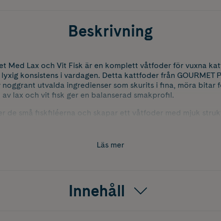
Beskrivning
t Med Lax och Vit Fisk är en komplett våtfoder för vuxna ka
 lyxig konsistens i vardagen. Detta kattfoder från GOURMET P
av noggrant utvalda ingredienser som skurits i fina, möra bitar f
av lax och vit fisk ger en balanserad smakprofil.
r de små fiskfiléerna och skapar ett våtfoder med mjuk struktu
portionspåse.
Läs mer
Innehåll