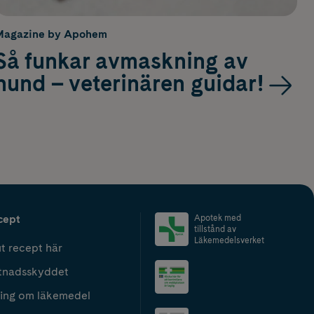
Magazine by Apohem
Så funkar avmaskning av
hund – veterinären guidar!
cept
Apotek med
tillstånd av
Läkemedelsverket
t recept här
tnadsskyddet
ing om läkemedel