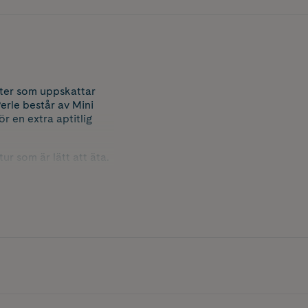
tter som uppskattar
erle består av Mini
ör en extra aptitlig
r som är lätt att äta.