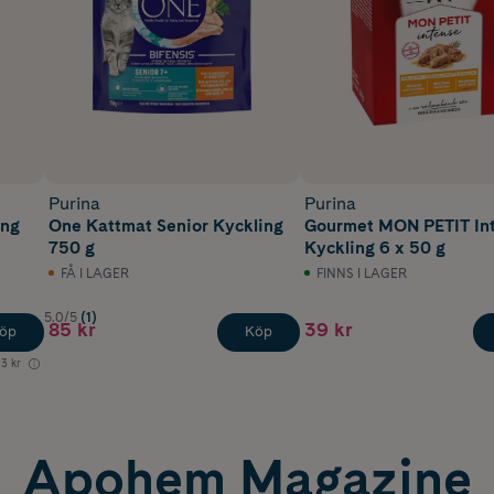
Purina
Purina
ing
One Kattmat Senior Kyckling
Gourmet MON PETIT In
750 g
Kyckling 6 x 50 g
FÅ I LAGER
FINNS I LAGER
5.0/5
(1)
85 kr
39 kr
öp
Köp
13 kr
Apohem Magazine