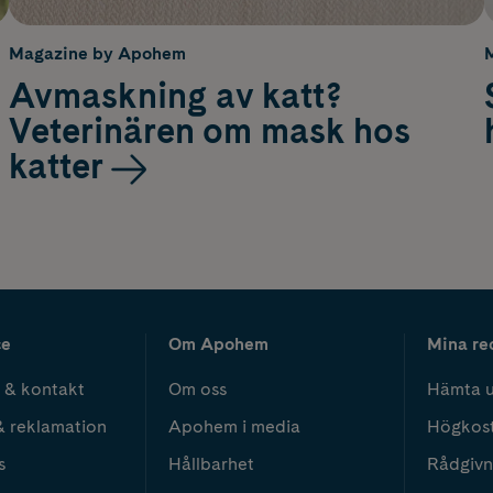
Magazine by Apohem
Avmaskning av katt?
Veterinären om mask hos
katter
ce
Om Apohem
Mina re
 & kontakt
Om oss
Hämta u
& reklamation
Apohem i media
Högkos
s
Hållbarhet
Rådgivn