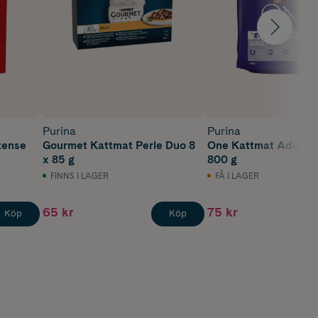
Purina
Purina
tense
Gourmet Kattmat Perle Duo 8
One Kattmat Adult K
x 85 g
800 g
FINNS I LAGER
FÅ I LAGER
65 kr
75 kr
Köp
Köp