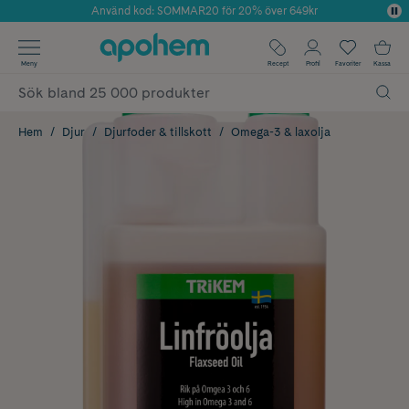
Använd kod: SOMMAR20 för 20% över 649kr
Årets Butik 2025 inom Skönhet
✓ Fri frakt
Meny
Recept
Profil
Favoriter
Kassa
✓ Rådgivning från farmaceuter & hudterapeuter
✓ Poäng på alla köp*
Hem
Djur
Djurfoder & tillskott
Omega-3 & laxolja