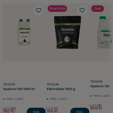
Nice Price
Deal
TRiKEM
TRiKEM
TRiKEM
Hyaluron 100
Hyaluron 100 1000 ml
Electrolyter 1500 g
FINNS I LAGER
FINNS I LAGER
FINNS I LAGER
4.5/5
(2)
849 kr
4.8/5
(21)
5.0/5
(1)
380 kr
166 kr
Köp
Köp