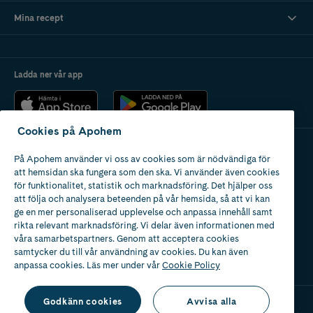
Mina recept
Ladda ner vår app
Cookies på Apohem
På Apohem använder vi oss av cookies som är nödvändiga för
Apotek med tillstånd
att hemsidan ska fungera som den ska. Vi använder även cookies
av Läkemedelsverket
för funktionalitet, statistik och marknadsföring. Det hjälper oss
att följa och analysera beteenden på vår hemsida, så att vi kan
ge en mer personaliserad upplevelse och anpassa innehåll samt
rikta relevant marknadsföring. Vi delar även informationen med
våra samarbetspartners. Genom att acceptera cookies
samtycker du till vår användning av cookies. Du kan även
2024
anpassa cookies. Läs mer under vår
Cookie Policy
Godkänn cookies
Avvisa alla