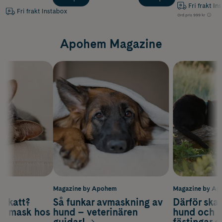
Fri frakt In
Fri frakt Instabox
Ord.pris
999 kr
Apohem Magazine
m
Magazine by Apohem
Magazine by A
v katt?
Så funkar avmaskning av
Därför ska
om mask hos
hund – veterinären
hund och k
guidar!
fästingar 