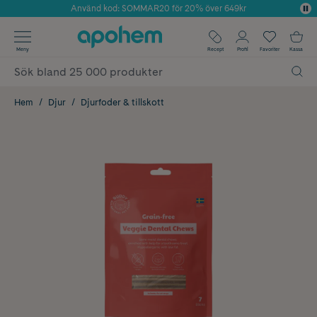
Använd kod: SOMMAR20 för 20% över 649kr
Årets Butik 2025 inom Skönhet
✓ Fri frakt
Meny
Recept
Profil
Favoriter
Kassa
✓ Rådgivning från farmaceuter & hudterapeuter
✓ Poäng på alla köp*
Hem
Djur
Djurfoder & tillskott