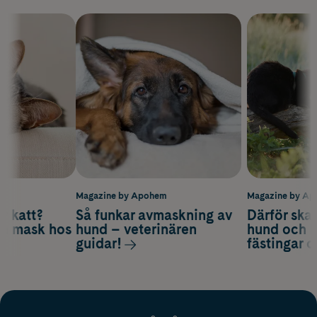
m
Magazine by Apohem
Magazine by A
v katt?
Så funkar avmaskning av
Därför ska
om mask hos
hund – veterinären
hund och k
guidar!
fästingar 