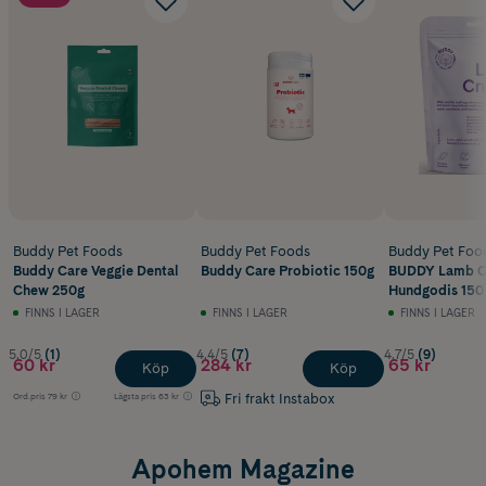
Buddy Pet Foods
Buddy Pet Foods
Buddy Pet Foo
Buddy Care Veggie Dental
Buddy Care Probiotic 150g
BUDDY Lamb C
Chew 250g
Hundgodis 150
FINNS I LAGER
FINNS I LAGER
FINNS I LAGER
5.0/5
(1)
4.4/5
(7)
4.7/5
(9)
60 kr
284 kr
65 kr
Köp
Köp
Fri frakt Instabox
Ord.pris
79 kr
Lägsta pris
63 kr
Apohem Magazine