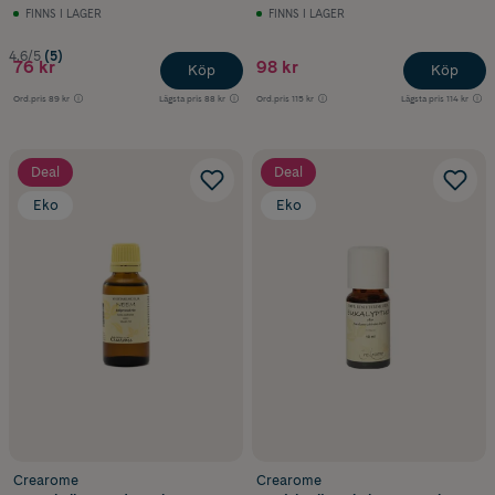
FINNS I LAGER
FINNS I LAGER
4.6/5
(5)
76 kr
98 kr
Köp
Köp
Ord.pris
89 kr
Lägsta pris
88 kr
Ord.pris
115 kr
Lägsta pris
114 kr
Deal
Deal
Eko
Eko
Crearome
Crearome