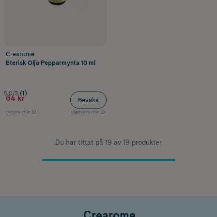
Crearome
Eterisk Olja Pepparmynta 10 ml
5.0/5
(1)
64 kr
Bevaka
Ord.pris
75 kr
Lägsta pris
71 kr
Du har tittat på 19 av 19 produkter
Crearome