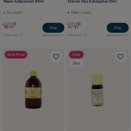
Neem kallpressad 30ml
Eterisk Olja Eukalyptus 10ml
FÅ I LAGER
FINNS I LAGER
2.0/5
(1)
3.7/5
(3)
38 kr
47 kr
Köp
Köp
Ord.pris
45 kr
Lägsta pris
43 kr
Ord.pris
55 kr
Lägsta pris
54 kr
Nice Price
Deal
Eko