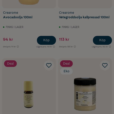
Crearome
Crearome
Avocadoolja 100ml
Vetegroddsolja kallpressad 100ml
FINNS I LAGER
FINNS I LAGER
94 kr
113 kr
Köp
Köp
Ord.pris
111 kr
Lägsta pris
110 kr
Ord.pris
133 kr
Lägsta pris
132 kr
Deal
Deal
Eko