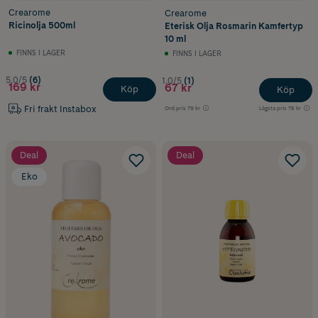
Crearome
Crearome
Ricinolja 500ml
Eterisk Olja Rosmarin Kamfertyp
10 ml
FINNS I LAGER
FINNS I LAGER
5.0/5
(6)
1.0/5
(1)
169 kr
67 kr
Köp
Köp
Fri frakt Instabox
Ord.pris
79 kr
Lägsta pris
78 kr
Deal
Deal
Eko