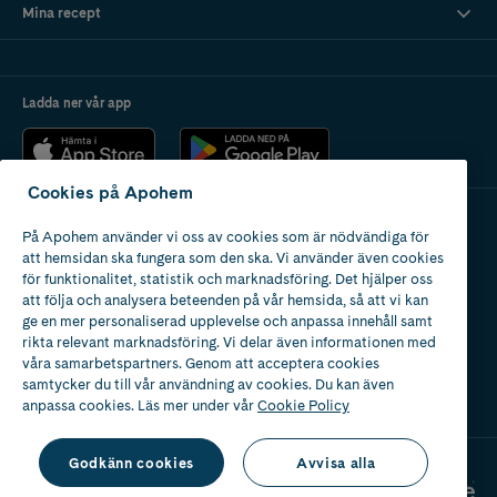
Mina recept
Ladda ner vår app
Cookies på Apohem
På Apohem använder vi oss av cookies som är nödvändiga för
Apotek med tillstånd
att hemsidan ska fungera som den ska. Vi använder även cookies
av Läkemedelsverket
för funktionalitet, statistik och marknadsföring. Det hjälper oss
att följa och analysera beteenden på vår hemsida, så att vi kan
ge en mer personaliserad upplevelse och anpassa innehåll samt
rikta relevant marknadsföring. Vi delar även informationen med
våra samarbetspartners. Genom att acceptera cookies
samtycker du till vår användning av cookies. Du kan även
2024
anpassa cookies. Läs mer under vår
Cookie Policy
Godkänn cookies
Avvisa alla