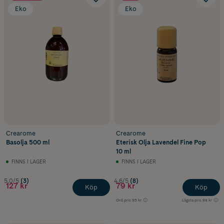
Eko
Eko
Crearome
Crearome
Basolja 500 ml
Eterisk Olja Lavendel Fine Pop
10 ml
FINNS I LAGER
FINNS I LAGER
5.0/5
(3)
4.6/5
(8)
127 kr
79 kr
Köp
Köp
Ord.pris
93 kr
Lägsta pris
88 kr