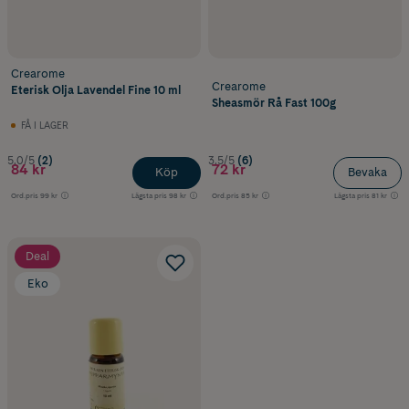
Crearome
Crearome
Eterisk Olja Lavendel Fine 10 ml
Sheasmör Rå Fast 100g
FÅ I LAGER
5.0/5
(2)
3.5/5
(6)
84 kr
72 kr
Köp
Bevaka
Ord.pris
99 kr
Lägsta pris
98 kr
Ord.pris
85 kr
Lägsta pris
81 kr
Deal
Eko