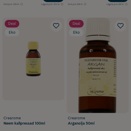
Ord.pris
139 kr
Lägsta pris
132 kr
Ord.pris
89 kr
Lägsta pris
85 kr
Deal
Deal
Eko
Eko
Crearome
Crearome
Neem kallpressad 100ml
Arganolja 30ml