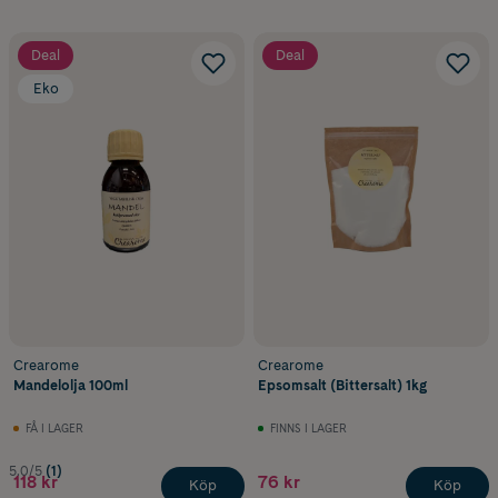
Deal
Deal
Eko
Crearome
Crearome
Mandelolja 100ml
Epsomsalt (Bittersalt) 1kg
FÅ I LAGER
FINNS I LAGER
5.0/5
(1)
118 kr
76 kr
Köp
Köp