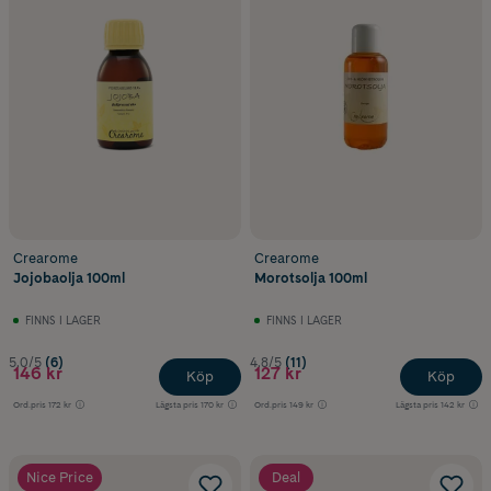
Crearome
Crearome
Jojobaolja 100ml
Morotsolja 100ml
FINNS I LAGER
FINNS I LAGER
5.0/5
(6)
4.8/5
(11)
146 kr
127 kr
Köp
Köp
Ord.pris
172 kr
Lägsta pris
170 kr
Ord.pris
149 kr
Lägsta pris
142 kr
Nice Price
Deal