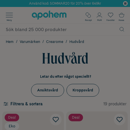
Använd kod: SOMMAR20 för 20% över 649kr
Årets Butik 2025 inom Skönhet
✓ Fri frakt
Meny
Recept
Profil
Favoriter
Kassa
✓ Rådgivning från farmaceuter & hudterapeuter
✓ Poäng på alla köp*
Hem
Varumärken
Crearome
Hudvård
Hudvård
Letar du efter något speciellt?
Ansiktsvård
Kroppsvård
19 produkter
Filtrera & sortera
Deal
Deal
Eko