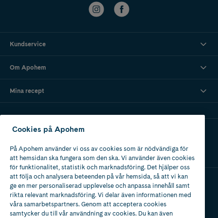
Kundservice
Om Apohem
Mina recept
Cookies på Apohem
Ladda ner vår app
På Apohem använder vi oss av cookies som är nödvändiga för
att hemsidan ska fungera som den ska. Vi använder även cookies
för funktionalitet, statistik och marknadsföring. Det hjälper oss
att följa och analysera beteenden på vår hemsida, så att vi kan
ge en mer personaliserad upplevelse och anpassa innehåll samt
Apotek med tillstånd
rikta relevant marknadsföring. Vi delar även informationen med
av Läkemedelsverket
våra samarbetspartners. Genom att acceptera cookies
samtycker du till vår användning av cookies. Du kan även