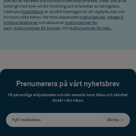
som ett av världens största multivitaminvarumärken, vilket inte är så
konstigt med över 40 års forskning och erfarenhet av näringslära. ​
Centrums
kosttillskott
är särskilt framtagna för att uppfylla män och
kvinnors olika behov. Här finns anpassade
multivitaminer
,
omega-3
,
mjölksyrabakterier
och dessutom
multivitaminer för
barn
,
multivitaminer för kvinnor
och
multivitaminer för män.
Prenumerera på vårt nyhetsbrev
Få personliga erbjudanden och det senaste inom hälsa och skönhet
direkt i din inbox.
Fyll i mailadress
Skicka