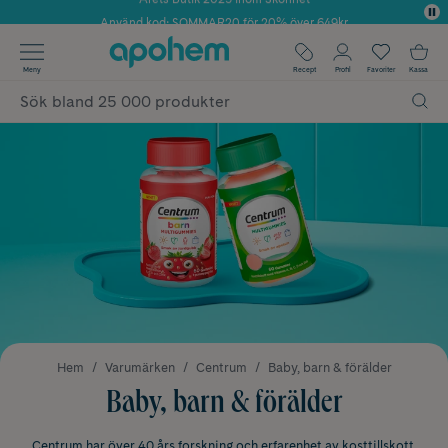
Använd kod: SOMMAR20 för 20% över 649kr
Årets Butik 2025 inom Skönhet
✓ Fri frakt
Meny
Recept
Profil
Favoriter
Kassa
✓ Rådgivning från farmaceuter & hudterapeuter
✓ Poäng på alla köp*
Hem
Varumärken
Centrum
Baby, barn & förälder
Baby, barn & förälder
Centrum har över 40 års forskning och erfarenhet av kosttillskott.