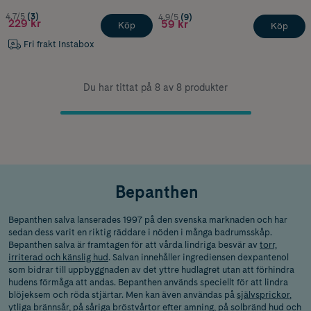
4.7/5
(3)
4.9/5
(9)
229 kr
59 kr
Köp
Köp
Fri frakt Instabox
Du har tittat på 8 av 8 produkter
Bepanthen
Bepanthen salva lanserades 1997 på den svenska marknaden och har
sedan dess varit en riktig räddare i nöden i många badrumsskåp.
Bepanthen salva är framtagen för att vårda lindriga besvär av
torr,
irriterad och känslig hud
. Salvan innehåller ingrediensen dexpantenol
som bidrar till uppbyggnaden av det yttre hudlagret utan att förhindra
hudens förmåga att andas. Bepanthen används speciellt för att lindra
blöjeksem och röda stjärtar. Men kan även användas på
självsprickor
,
ytliga brännsår, på såriga bröstvårtor efter
amning
, på solbränd hud och