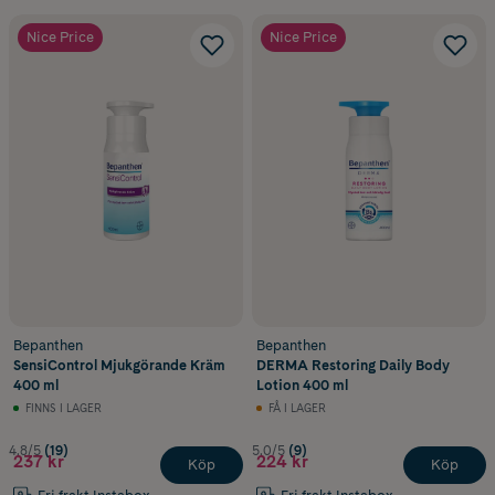
Nice Price
Nice Price
Bepanthen
Bepanthen
SensiControl Mjukgörande Kräm
DERMA Restoring Daily Body
400 ml
Lotion 400 ml
FINNS I LAGER
FÅ I LAGER
4.8/5
(19)
5.0/5
(9)
237 kr
224 kr
Köp
Köp