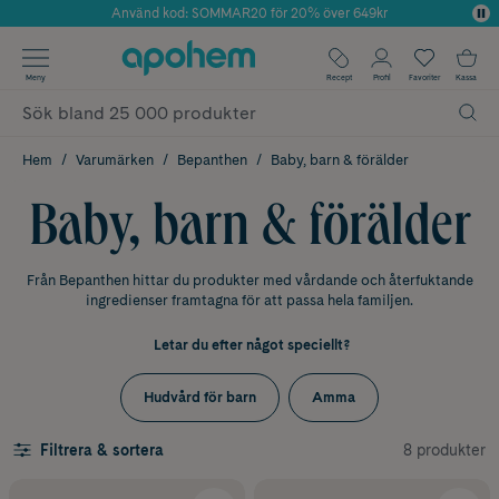
Använd kod: SOMMAR20 för 20% över 649kr
Årets Butik 2025 inom Skönhet
✓ Fri frakt
Meny
Recept
Profil
Favoriter
Kassa
✓ Rådgivning från farmaceuter & hudterapeuter
✓ Poäng på alla köp*
Hem
Varumärken
Bepanthen
Baby, barn & förälder
Baby, barn & förälder
Från Bepanthen hittar du produkter med vårdande och återfuktande
ingredienser framtagna för att passa hela familjen.
Letar du efter något speciellt?
Hudvård för barn
Amma
8 produkter
Filtrera & sortera