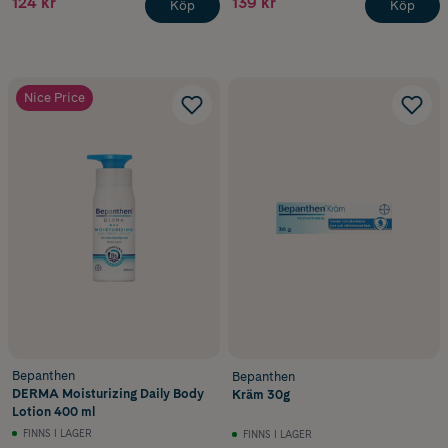
124 kr
139 kr
Köp
Köp
Nice Price
Bepanthen
Bepanthen
DERMA Moisturizing Daily Body
Kräm 30g
Lotion 400 ml
FINNS I LAGER
FINNS I LAGER