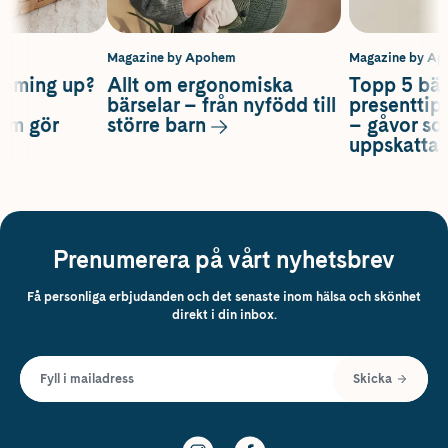
m
Magazine by Apohem
Magazine by A
coming up?
Allt om ergonomiska
Topp 5 bäs
a
bärselar – från nyfödd till
presenttips
som gör
större barn
– gåvor so
uppskatta
Prenumerera på vårt nyhetsbrev
Få personliga erbjudanden och det senaste inom hälsa och skönhet
direkt i din inbox.
Fyll i mailadress
Skicka