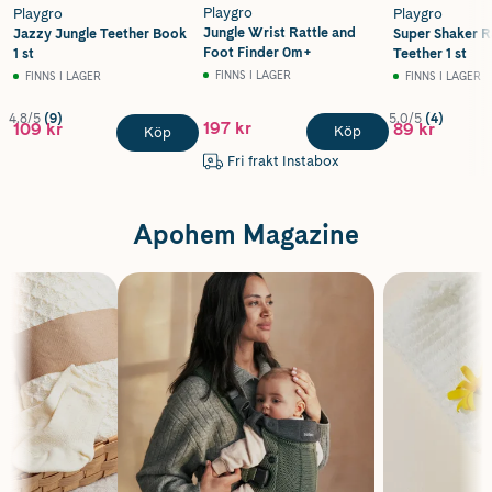
Playgro
Playgro
Playgro
Jungle Wrist Rattle and
Jazzy Jungle Teether Book
Super Shaker R
Foot Finder 0m+
1 st
Teether 1 st
FINNS I LAGER
FINNS I LAGER
FINNS I LAGER
4.8/5
(9)
5.0/5
(4)
197 kr
109 kr
89 kr
Köp
Köp
Fri frakt Instabox
Apohem Magazine