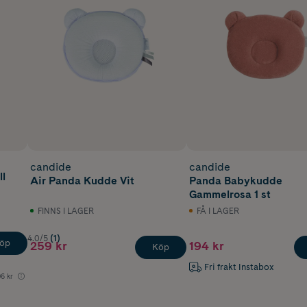
candide
candide
l
Air Panda Kudde Vit
Panda Babykudde
Gammelrosa 1 st
FINNS I LAGER
FÅ I LAGER
4.0/5
(1)
öp
259 kr
194 kr
Köp
Fri frakt Instabox
6 kr