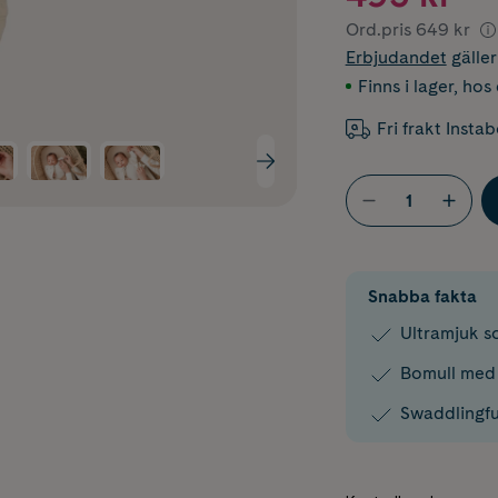
Ord.pris
649 kr
Erbjudandet
gälle
Finns i lager
,
hos 
Fri frakt Insta
Snabba fakta
Ultramjuk s
Bomull med 
Swaddlingf