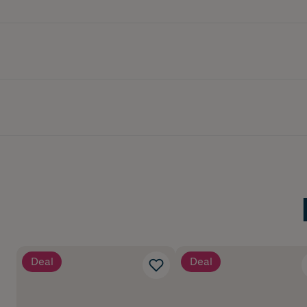
Sovpåsen är tillverkad
TOG på 1 vilket innebä
maskin på 30 grader.
Viktigt! Spädbarn ska 
Beroende på rumstemp
TOG 1 (lämplig för en
Mått: 55x38x2 cm
Ålder: 0-3 mån
Material: 100% bomull
Tvätt: 30 grader maski
Deal
Deal