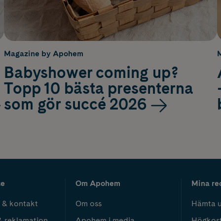
Magazine by Apohem
Babyshower coming up?
Topp 10 bästa presenterna
som gör succé 2026
ce
Om Apohem
Mina re
 & kontakt
Om oss
Hämta u
& reklamation
Apohem i media
Högkos