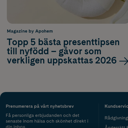
Magazine by Apohem
Topp 5 bästa presenttipsen
till nyfödd – gåvor som
verkligen uppskattas 2026
Prenumerera på vårt nyhetsbrev
Kundservi
Få personliga erbjudanden och det
Rådgivning
senaste inom hälsa och skönhet direkt i
din inbox.
Ångerrätt 