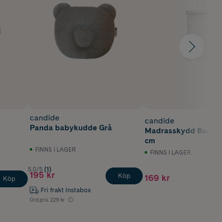
candide
candide
Panda babykudde Grå
Madrasskydd Bambu
cm
FINNS I LAGER
FINNS I LAGER
5.0/5
(1)
195 kr
Köp
169 kr
Köp
Fri frakt Instabox
Ord.pris
229 kr