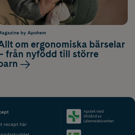
Magazine by Apohem
Allt om ergonomiska bärselar
– från nyfödd till större
barn
cept
Apotek med
tillstånd av
Läkemedelsverket
t recept här
tnadsskyddet