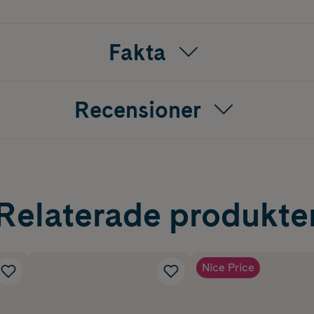
 i 100% bomull och passar från nyfödd upp till ca 3 månaders
r att den är lämplig för en rumstemperatur på ca 20 grader. De
Fakta
inte ligga på mage i sovpåsen och ej på sidan om barnet är lin
eratur ska sovpåsen inte användas med annan klädsel.
Recensioner
 inomhustemperatur på ca 20 grader)
Relaterade produkte
ntvätt
Nice Price