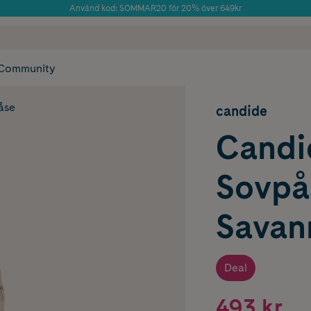
Använd kod: SOMMAR20 för 20% över 649kr
Årets Butik 2025 inom Skönhet
 frakt
✓ Rådgivning från farmaceuter & hudterapeuter
✓ Poäng på alla
Community
åse
candide
Candi
Sovpå
Savan
Deal
493 kr