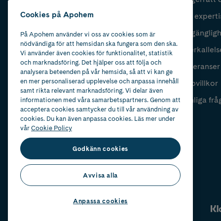
Cookies på Apohem
Vår experti
Fyll i mailadress
Skicka
Tillgänglig
På Apohem använder vi oss av cookies som är
nödvändiga för att hemsidan ska fungera som den ska.
Återkallels
Vi använder även cookies för funktionalitet, statistik
och marknadsföring. Det hjälper oss att följa och
Leveranser
analysera beteenden på vår hemsida, så att vi kan ge
en mer personaliserad upplevelse och anpassa innehåll
Köpvillkor
samt rikta relevant marknadsföring. Vi delar även
Vanliga frå
informationen med våra samarbetspartners. Genom att
acceptera cookies samtycker du till vår användning av
cookies. Du kan även anpassa cookies. Läs mer under
vår
Cookie Policy
Godkänn cookies
Avvisa alla
Anpassa cookies