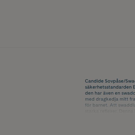
Candide Sovpåse/Swaddl
säkerhetsstandarden E
den har även en swadd
med dragkedja mitt fra
för barnet. Att swaddla
starka reflexer. Denna 
ej rekommenderas till 
rekommenderas ej att s
barnet visar obehag vi