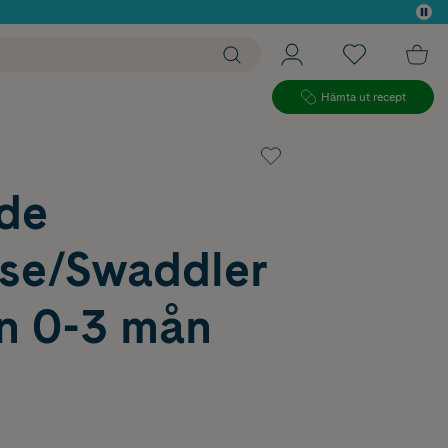
 köp*
Hämta ut recept
de
se/Swaddler
n 0-3 mån