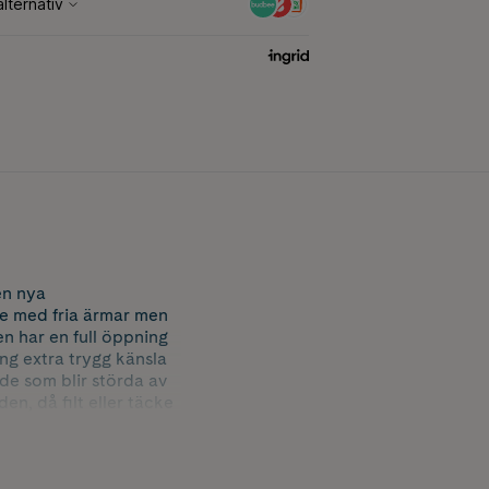
en nya
se med fria ärmar men
 har en full öppning
ng extra trygg känsla
 de som blir störda av
en, då filt eller täcke
 månaders ålder. Det
 funktion, eller om