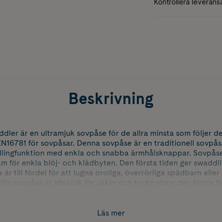
Beskrivning
er är en ultramjuk sovpåse för de allra minsta som följer d
N16781 för sovpåsar. Denna sovpåse är en traditionell sovpå
lingfunktion med enkla och snabba ärmhålsknappar. Sovpåsen
m för enkla blöj- och klädbyten. Den första tiden ger swaddli
 är till fördel för att lugna oroliga, överrörliga spädbarn eller
lilla sovpåse är idealisk för säker och trygg sömn den första tid
spädbarn. Observera att swaddling görs successivt fram till 3
waddla efter tre månaders ålder då barnets armrörelse har en
d swaddling.
Läs mer