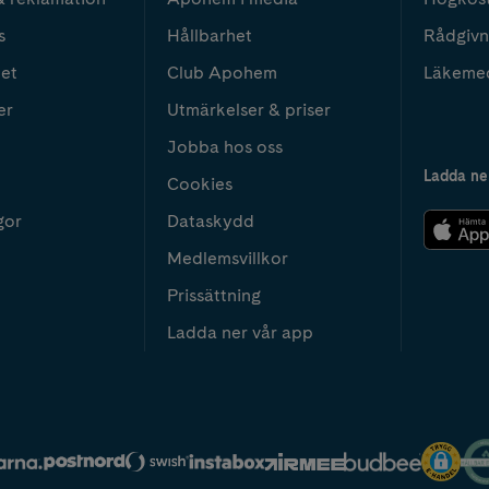
s
Hållbarhet
Rådgivn
het
Club Apohem
Läkeme
er
Utmärkelser & priser
Jobba hos oss
Ladda ne
Cookies
gor
Dataskydd
Medlemsvillkor
Prissättning
Ladda ner vår app