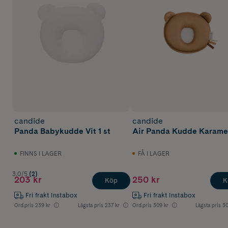
candide
candide
Panda Babykudde Vit 1 st
Air Panda Kudde Karamel
FINNS I LAGER
FÅ I LAGER
3.0/5
(2)
203 kr
250 kr
Köp
K
Fri frakt Instabox
Fri frakt Instabox
Ord.pris
239 kr
Lägsta pris
237 kr
Ord.pris
309 kr
Lägsta pris
30