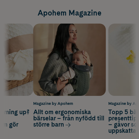
Apohem Magazine
m
Magazine by Apohem
Magazine by A
coming up?
Allt om ergonomiska
Topp 5 bäs
a
bärselar – från nyfödd till
presenttips
som gör
större barn
– gåvor so
uppskatta