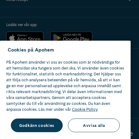
Ladda ner vår app
Cookies på Apohem
På Apohem använder vi oss av cookies som är nödvändiga för
Apotek med tillstånd
att hemsidan ska fungera som den ska. Vi använder även cookies
av Läkemedelsverket
för funktionalitet, statistik och marknadsföring. Det hjälper oss
att följa och analysera beteenden på vår hemsida, så att vi kan
ge en mer personaliserad upplevelse och anpassa innehåll samt
rikta relevant marknadsföring. Vi delar även informationen med
våra samarbetspartners. Genom att acceptera cookies
samtycker du till vår användning av cookies. Du kan även
2024
anpassa cookies. Läs mer under vår
Cookie Policy
Godkänn cookies
Avvisa alla