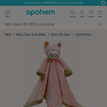
Använd kod: SOMMAR20 för 20% över 649kr
Årets Butik 2025 inom Skönhet
✓ Fri frakt
Meny
Recept
Profil
Favoriter
Kassa
✓ Rådgivning från farmaceuter & hudterapeuter
✓ Poäng på alla köp*
Hem
Baby, barn & förälder
Sömn för barn
Snuttefiltar