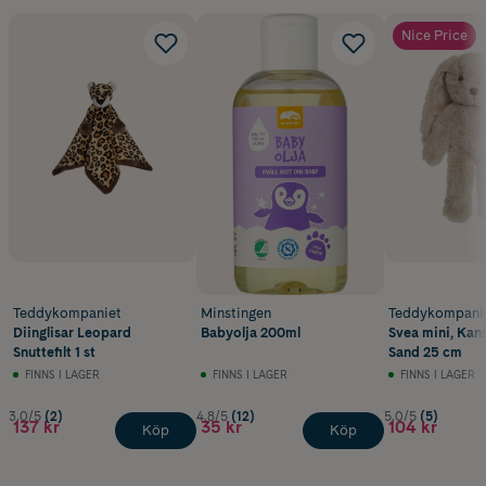
Nice Price
Teddykompaniet
Minstingen
Teddykompani
Diinglisar Leopard
Babyolja 200ml
Svea mini, Kan
Snuttefilt 1 st
Sand 25 cm
FINNS I LAGER
FINNS I LAGER
FINNS I LAGER
3.0/5
(2)
4.8/5
(12)
5.0/5
(5)
137 kr
35 kr
104 kr
Köp
Köp