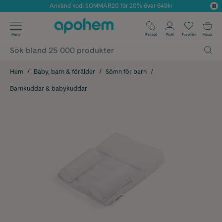
Använd kod: SOMMAR20 för 20% över 649kr
Årets Butik 2025 inom Skönhet
✓ Fri frakt
Meny
Recept
Profil
Favoriter
Kassa
✓ Rådgivning från farmaceuter & hudterapeuter
✓ Poäng på alla köp*
Hem
Baby, barn & förälder
Sömn för barn
Barnkuddar & babykuddar