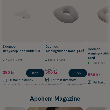
Doomoo
Doomoo
Doomoo
Babysleep Stödkudde 2.0
Amningskudde Randig Grå
Amningskudde
Sand
FINNS I LAGER
FINNS I LAGER
FINNS I LAGER
4.0/5
(2)
296 kr
506 kr
Köp
Köp
566 kr
Fri frakt Instabox
Fri frakt Instabox
Fri frakt In
Ord.pris
389 kr
Lägsta pris
385 kr
Ord.pris
666 kr
Lägsta pris
659 kr
Apohem Magazine