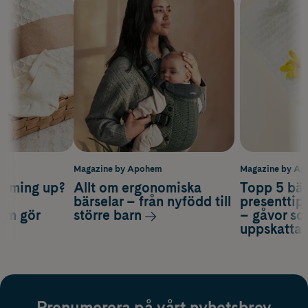
m
Magazine by Apohem
Magazine by A
coming up?
Allt om ergonomiska
Topp 5 bäs
a
bärselar – från nyfödd till
presenttips
som gör
större barn
– gåvor so
uppskatta
Prenumerera på vårt nyhetsbrev