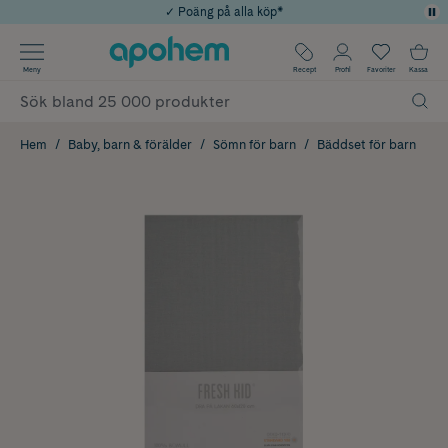
✓ Poäng på alla köp*
✓ Rådgivning från farmaceuter & hudterapeuter
Använd kod: SOMMAR20 för 20% över 649kr
Årets Butik 2025 inom Skönhet
✓ Fri frakt
Meny
Recept
Profil
Favoriter
Kassa
Hem
Baby, barn & förälder
Sömn för barn
Bäddset för barn