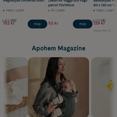
Regnskydd Universal Svart
Lakan för vagga och vagn
Bäddskydd Plas
petrol 70x100cm
60 x 120 cm 1 s
FINNS I LAGER
FÅ I LAGER
FINNS I LAGER
4.8/5
(10)
4.0/5
(3)
152 kr
52 kr
129 kr
Köp
Köp
Ord.pris
159 kr
Apohem Magazine