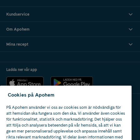
Kundservice
Om Apohem
Mina recept
Ladda ner vår app
Cookies på Apohem
På Apohem använder vi oss av cookies som är nödvändiga för
Apotek med tillstånd
att hemsidan ska fungera som den ska. Vi använder även cookies
av Läkemedelsverket
för funktionalitet, statistik och marknadsföring. Det hjälper oss
att följa och analysera beteenden på vår hemsida, så att vi kan
ge en mer personaliserad upplevelse och anpassa innehåll samt
rikta relevant marknadsföring. Vi delar även informationen med