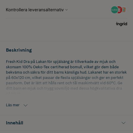
Beskrivning
Fresh Kid Dra på Lakan för spjälsäng är tillverkade av mjuk och
skonsam 100% Oeko-Tex certifierad bomull, vilket gör dem både
bekväma och säkra för ditt barns känsliga hud. Lakanet har en storlek
på 60x120 cm, vilket passar de flesta spjälsängar och ger en perfekt
passform. Det är lätt att hålla rent och tål maskintvätt vid 60°C. Ge
ditt barn en mjuk och trygg sovmiljö med dessa högkvalitativa dra
på lakan.
Läs mer
Innehåll