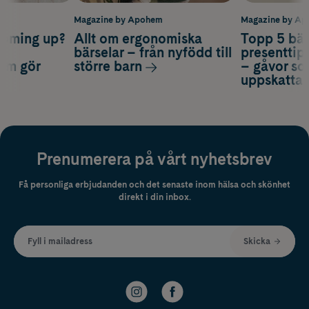
m
Magazine by Apohem
Magazine by A
coming up?
Allt om ergonomiska
Topp 5 bäs
a
bärselar – från nyfödd till
presenttips
som gör
större barn
– gåvor so
uppskatta
Prenumerera på vårt nyhetsbrev
Få personliga erbjudanden och det senaste inom hälsa och skönhet
direkt i din inbox.
Fyll i mailadress
Skicka