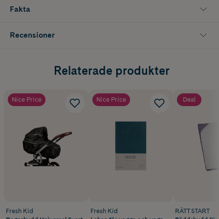
Fakta
Recensioner
Relaterade produkter
Nice Price
Nice Price
Deal
Fresh Kid
Fresh Kid
RÄTT START