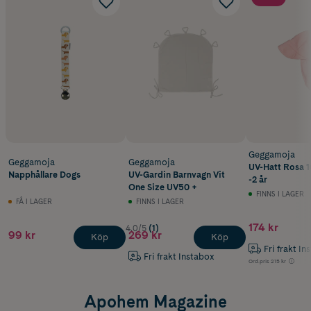
Geggamoja
Geggamoja
Geggamoja
UV-Hatt Rosa 
Napphållare Dogs
UV-Gardin Barnvagn Vit
-2 år
One Size UV50 +
FINNS I LAGER
FÅ I LAGER
FINNS I LAGER
174 kr
4.0/5
(1)
99 kr
269 kr
Köp
Köp
Fri frakt In
Fri frakt Instabox
Ord.pris
215 kr
Apohem Magazine