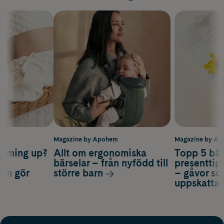
m
Magazine by Apohem
Magazine by A
coming up?
Allt om ergonomiska
Topp 5 bäs
a
bärselar – från nyfödd till
presenttips
som gör
större barn
– gåvor so
uppskatta