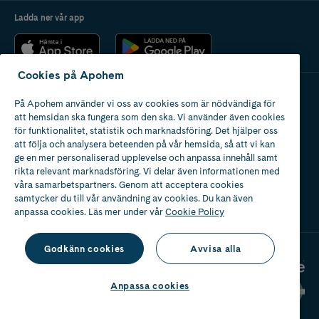
Ladda ner vår app
Cookies på Apohem
På Apohem använder vi oss av cookies som är nödvändiga för
Apotek med tillstånd
att hemsidan ska fungera som den ska. Vi använder även cookies
av Läkemedelsverket
för funktionalitet, statistik och marknadsföring. Det hjälper oss
att följa och analysera beteenden på vår hemsida, så att vi kan
ge en mer personaliserad upplevelse och anpassa innehåll samt
rikta relevant marknadsföring. Vi delar även informationen med
våra samarbetspartners. Genom att acceptera cookies
samtycker du till vår användning av cookies. Du kan även
2024
anpassa cookies. Läs mer under vår
Cookie Policy
Godkänn cookies
Avvisa alla
Anpassa cookies