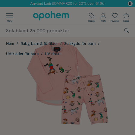
Använd kod: SOMMAR20 för 20% över 649kr
Årets Butik 2025 inom Skönhet
✓ Fri frakt
Meny
Recept
Profil
Favoriter
Kassa
✓ Rådgivning från farmaceuter & hudterapeuter
✓ Poäng på alla köp*
Hem
Baby, barn & förälder
Solskydd för barn
UV-kläder för barn
UV-dräkt