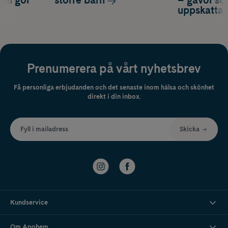
som gör
större barn
– gåvor so
uppskatta
Prenumerera på vårt nyhetsbrev
Få personliga erbjudanden och det senaste inom hälsa och skönhet
direkt i din inbox.
Fyll i mailadress
Skicka
Kundservice
Om Apohem