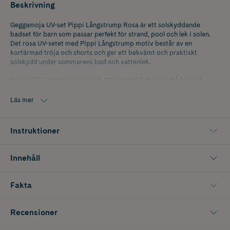
Beskrivning
Geggamoja UV-set Pippi Långstrump Rosa är ett solskyddande
badset för barn som passar perfekt för strand, pool och lek i solen.
Det rosa UV-setet med Pippi Långstrump motiv består av en
kortärmad tröja och shorts och ger ett bekvämt och praktiskt
solskydd under sommarens bad och vattenlek.
Det snabbtorkande materialet gör plaggen behagliga både i och
utanför vattnet. Tyget har UV 50+ som blockerar 98 procent av
solens skadliga UVA och UVB strålar, vilket gör UV-kläder till ett smart
Läs mer
val under soliga dagar. Den kortärmade tröjan skyddar överkroppen
medan shortsen ger god rörelsefrihet vid lek på stranden, vid poolen
eller under semester vid havet.
Instruktioner
Innehåller 1 tröja och 1 par shorts.
Innehåll
Storlek 98/104
Fakta
Recensioner