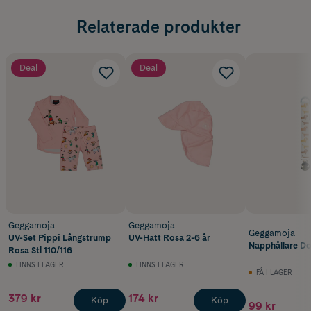
Relaterade produkter
Deal
Deal
Geggamoja
Geggamoja
Geggamoja
UV-Set Pippi Långstrump
UV-Hatt Rosa 2-6 år
Napphållare D
Rosa Stl 110/116
FINNS I LAGER
FINNS I LAGER
FÅ I LAGER
379 kr
174 kr
Köp
Köp
99 kr