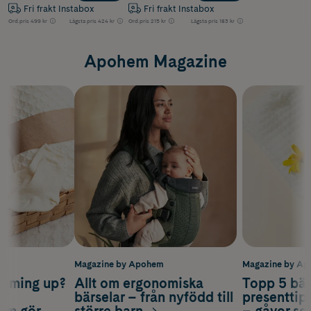
Fri frakt Instabox
Fri frakt Instabox
Ord.pris
499 kr
Lägsta pris
424 kr
Ord.pris
215 kr
Lägsta pris
183 kr
Apohem Magazine
m
Magazine by Apohem
Magazine by A
coming up?
Allt om ergonomiska
Topp 5 bäs
a
bärselar – från nyfödd till
presenttips