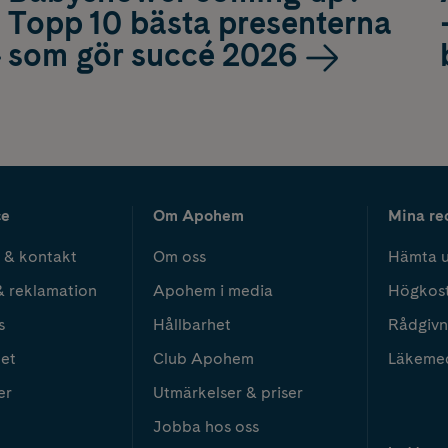
Topp 10 bästa presenterna
som gör succé 2026
ce
Om Apohem
Mina re
 & kontakt
Om oss
Hämta u
& reklamation
Apohem i media
Högkos
s
Hållbarhet
Rådgivn
het
Club Apohem
Läkeme
er
Utmärkelser & priser
Jobba hos oss