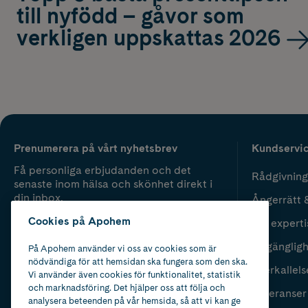
till nyfödd – gåvor som
verkligen uppskattas 2026
Prenumerera på vårt nyhetsbrev
Kundservi
Få personliga erbjudanden och det
Rådgivning
senaste inom hälsa och skönhet direkt i
din inbox.
Ångerrätt 
Cookies på Apohem
Vår experti
Fyll i mailadress
Skicka
Tillgänglig
På Apohem använder vi oss av cookies som är
nödvändiga för att hemsidan ska fungera som den ska.
Återkallels
Vi använder även cookies för funktionalitet, statistik
och marknadsföring. Det hjälper oss att följa och
Leveranser
analysera beteenden på vår hemsida, så att vi kan ge