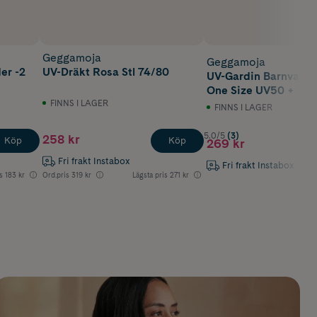
Geggamoja
Geggamoja
er -2
UV-Dräkt Rosa Stl 74/80
UV-Gardin Barnvagn 
One Size UV50 +
FINNS I LAGER
FINNS I LAGER
5.0/5
(3)
258 kr
Köp
Köp
269 kr
Fri frakt Instabox
Fri frakt Instabox
s
183 kr
Ord.pris
319 kr
Lägsta pris
271 kr