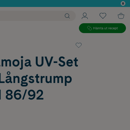
 köp*
Hämta ut recept
moja UV-Set
 Långstrump
l 86/92