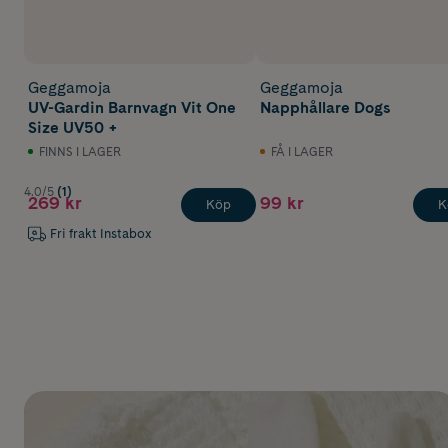
Geggamoja
Geggamoja
UV-Gardin Barnvagn Vit One
Napphållare Dogs
Size UV50 +
FINNS I LAGER
FÅ I LAGER
4.0/5
(1)
269 kr
99 kr
Köp
K
Fri frakt Instabox