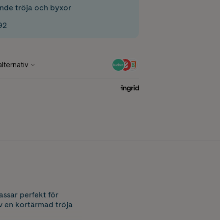
nde tröja och byxor
92
ssar perfekt för
av en kortärmad tröja