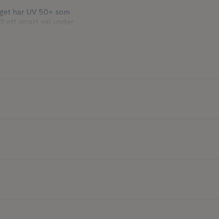
yget har UV 50+ som
l ett smart val under
relsefrihet vid lek på
ska Pippi Långstrump