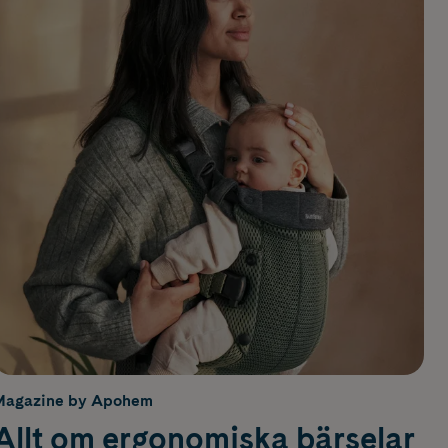
Magazine by Apohem
Allt om ergonomiska bärselar