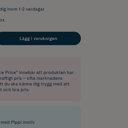
dig inom 1-2 vardagar
box
Lägg i varukorgen
e Price” innebär att produkten har
raftigt pris – ofta marknadens
 att du ska känna dig trygg med att
st och bra pris.
 med Pippi motiv