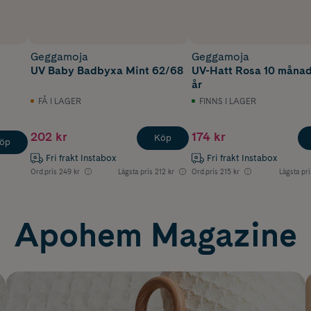
Geggamoja
Geggamoja
UV Baby Badbyxa Mint 62/68
UV-Hatt Rosa 10 månad
år
FÅ I LAGER
FINNS I LAGER
202 kr
174 kr
Köp
öp
Fri frakt Instabox
Fri frakt Instabox
Ord.pris
249 kr
Lägsta pris
212 kr
Ord.pris
215 kr
Lägsta pri
Apohem Magazine