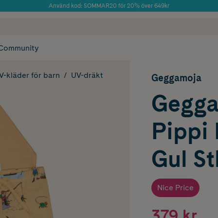
Använd kod: SOMMAR20 för 20% över 649kr
Årets Butik 2025 inom Skönhet
 frakt
✓ Rådgivning från farmaceuter & hudterapeuter
✓ Poäng på alla
Community
V-kläder för barn
UV-dräkt
Geggamoja
Gegga
Pippi
Gul St
Nice Price
379 kr