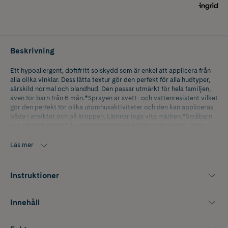
Beskrivning
Ett hypoallergent, doftfritt solskydd som är enkel att applicera från
alla olika vinklar. Dess lätta textur gör den perfekt för alla hudtyper,
särskild normal och blandhud. Den passar utmärkt för hela familjen,
även för barn från 6 mån.*Sprayen är svett- och vattenresistent vilket
gör den perfekt för olika utomhusaktiviteter och den kan appliceras
både i ansiktet och på kroppen. Lämnar inga vita märken.*Småbarn
ska alltid skyddas från sol med täckande kläder och skugga under
timmarna då solen ligger som högst.
Läs mer
Instruktioner
Innehåll