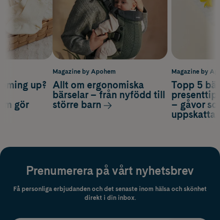
m
Magazine by Apohem
Magazine by A
coming up?
Allt om ergonomiska
Topp 5 bäs
a
bärselar – från nyfödd till
presenttips
som gör
större barn
– gåvor so
uppskatta
Prenumerera på vårt nyhetsbrev
Få personliga erbjudanden och det senaste inom hälsa och skönhet
direkt i din inbox.