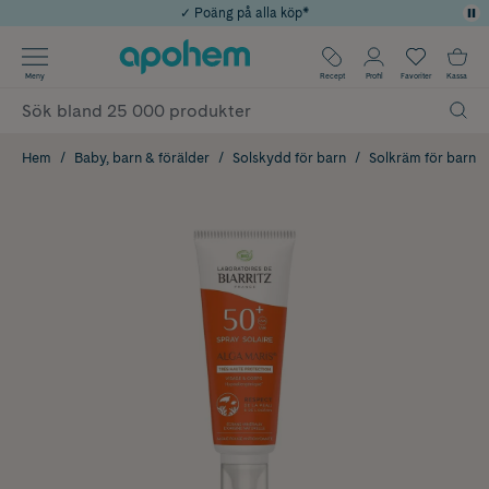
✓ Poäng på alla köp*
✓ Rådgivning från farmaceuter & hudterapeuter
Använd kod: SOMMAR20 för 20% över 649kr
Årets Butik 2025 inom Skönhet
✓ Fri frakt
Meny
Recept
Profil
Favoriter
Kassa
Hem
Baby, barn & förälder
Solskydd för barn
Solkräm för barn