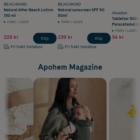
BEACHKIND
BEACHKIND
Natural After Beach Lotion
Natural sunscreen SPF 50
Alvedon
150 ml
50ml
Tabletter 500 
FINNS I LAGER
FINNS I LAGER
Paracetamol 20
FINNS I LAGER
229 kr
239 kr
34 kr
Köp
Köp
Fri frakt Instabox
Fri frakt Instabox
Apohem Magazine