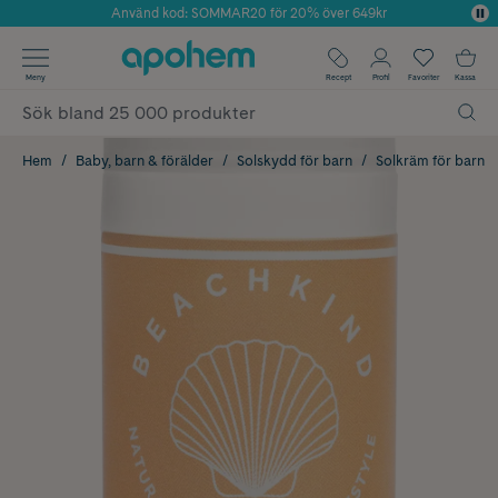
Använd kod: SOMMAR20 för 20% över 649kr
Årets Butik 2025 inom Skönhet
✓ Fri frakt
Meny
Recept
Profil
Favoriter
Kassa
✓ Rådgivning från farmaceuter & hudterapeuter
✓ Poäng på alla köp*
Hem
Baby, barn & förälder
Solskydd för barn
Solkräm för barn