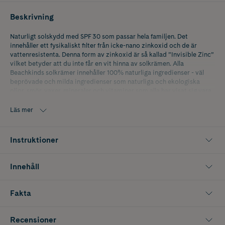
Beskrivning
Naturligt solskydd med SPF 30 som passar hela familjen. Det
innehåller ett fysikaliskt filter från icke-nano zinkoxid och de är
vattenresistenta. Denna form av zinkoxid är så kallad ”Invisible Zinc”
vilket betyder att du inte får en vit hinna av solkrämen. Alla
Beachkinds solkrämer innehåller 100% naturliga ingredienser - väl
beprövade och milda ingredienser som naturliga och ekologiska
oljor, smör, vaxer, mineraler och vitaminer som alla har visat sig vara
säkra.
Läs mer
Beachkinds solskydd är ett fysikaliskt filter med små icke-nano
mineralpartiklar från zinkoxid. Tillsammans med övriga mjukgörande
ingredienser lägger sig zinkoxiden som en hinna ovanpå huden för att
Instruktioner
reflektera bort både UVA- och UVB-strålar innan de går in i huden.
Beachkinds signaturdoft är en solig doft av främst vanilj, freesia och
Innehåll
apelsinblom. Doftblandningen betecknas som parfym i
ingredienslistan, det är naturliga och eteriska oljor som är så mild så
att den kan användas i produkter till barn.
Fakta
Recensioner