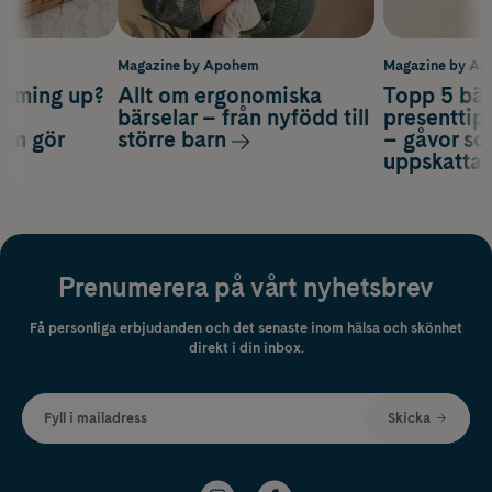
m
Magazine by Apohem
Magazine by A
coming up?
Allt om ergonomiska
Topp 5 bäs
a
bärselar – från nyfödd till
presenttips
som gör
större barn
– gåvor so
uppskatta
Prenumerera på vårt nyhetsbrev
Få personliga erbjudanden och det senaste inom hälsa och skönhet
direkt i din inbox.
Fyll i mailadress
Skicka