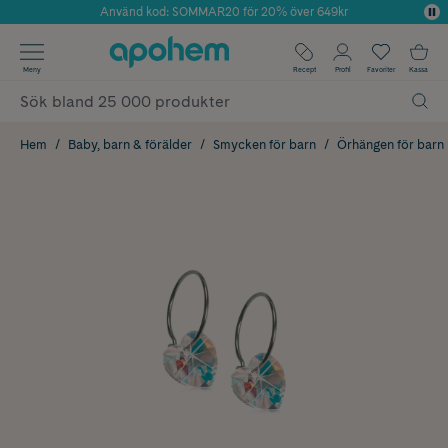
Använd kod: SOMMAR20 för 20% över 649kr
Årets Butik 2025 inom Skönhet
✓ Fri frakt
Meny
Recept
Profil
Favoriter
Kassa
✓ Rådgivning från farmaceuter & hudterapeuter
✓ Poäng på alla köp*
Hem
Baby, barn & förälder
Smycken för barn
Örhängen för barn