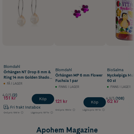
Blomdahl
Blomdahl
BioSalma
Örhängen NT Drop 8 mm &
Örhängen MP 6 mm Flower
Nyckelpiga Mul
Ring 14 mm Golden Shadow
Fuchsia 1 par
60 st
1 par
FÅ I LAGER
FINNS I LAGER
FINNS I LAGER
4.0/5
(2)
151 kr
4.9/5
(108)
Köp
121 kr
62 kr
Köp
Fri frakt Instabox
Ord.pris
159 kr
Lägsta pris
157 kr
Ord.pris
199 kr
Lägsta pris
197 kr
Apohem Magazine