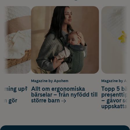
m
Magazine by Apohem
Magazine by A
coming up?
Allt om ergonomiska
Topp 5 bäs
a
bärselar – från nyfödd till
presenttips
som gör
större barn
– gåvor so
uppskatta