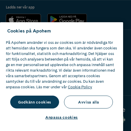
Ladda ner vår app
Cookies på Apohem
På Apohem använder vi oss av cookies som är nödvändiga för
Apotek med tillstånd
att hemsidan ska fungera som den ska. Vi använder även cookies
av Läkemedelsverket
för funktionalitet, statistik och marknadsföring. Det hjälper oss
att följa och analysera beteenden på vår hemsida, så att vi kan
ge en mer personaliserad upplevelse och anpassa innehåll samt
rikta relevant marknadsföring. Vi delar även informationen med
våra samarbetspartners. Genom att acceptera cookies
samtycker du till vår användning av cookies. Du kan även
2024
anpassa cookies. Läs mer under vår
Cookie Policy
Godkänn cookies
Avvisa alla
Anpassa cookies