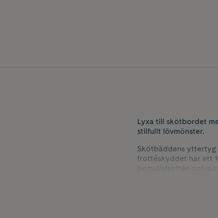
Lyxa till skötbordet m
stilfullt lövmönster.
Skötbäddens yttertyg ä
frottéskyddet har ett 1
bomullsfrottén och pol
fritt från ämnen som är
Mått skötbädd: 50×7
Mått frottéskydd: 33