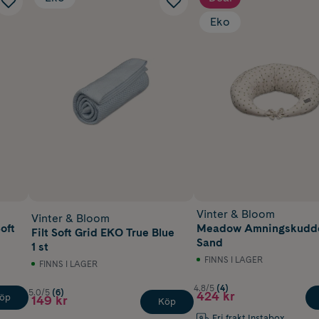
Eko
Vinter & Bloom
Vinter & Bloom
oft
Meadow Amningskudde
Filt Soft Grid EKO True Blue
Sand
1 st
FINNS I LAGER
FINNS I LAGER
4.8/5
(4)
5.0/5
(6)
424 kr
öp
149 kr
Köp
Fri frakt Instabox