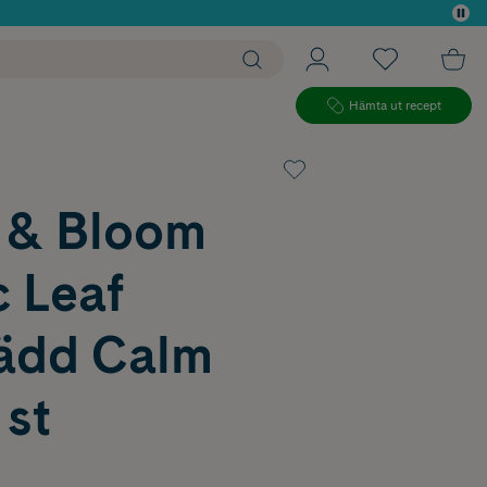
 köp*
Hämta ut recept
r & Bloom
 Leaf
ädd Calm
 st