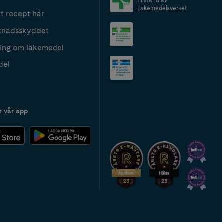
tillstånd av
Läkemedelsverket
t recept här
tnadsskyddet
ing om läkemedel
del
r vår app
2024