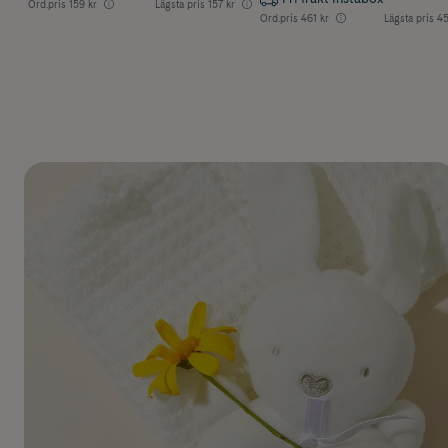
Ord.pris
159 kr
Lägsta pris
157 kr
Ord.pris
461 kr
Lägsta pris
45