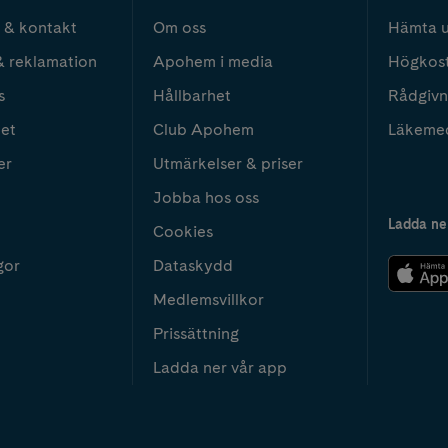
 & kontakt
Om oss
Hämta u
& reklamation
Apohem i media
Högkos
s
Hållbarhet
Rådgivn
het
Club Apohem
Läkeme
er
Utmärkelser & priser
Jobba hos oss
Ladda ne
Cookies
gor
Dataskydd
Medlemsvillkor
Prissättning
Ladda ner vår app