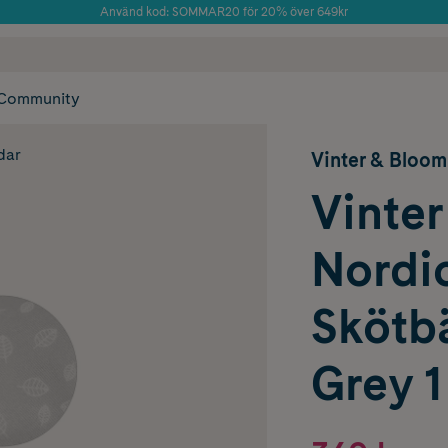
Använd kod: SOMMAR20 för 20% över 649kr
Årets Butik 2025 inom Skönhet
 frakt
✓ Rådgivning från farmaceuter & hudterapeuter
✓ Poäng på alla
Community
dar
Vinter & Bloom
Vinte
Nordic
Skötb
Grey 1