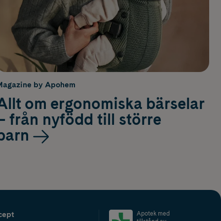
Magazine by Apohem
Allt om ergonomiska bärselar
– från nyfödd till större
barn
cept
Apotek med