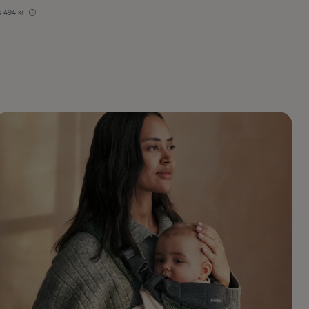
s
494 kr