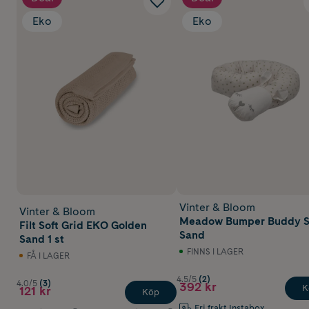
Eko
Eko
Vinter & Bloom
Vinter & Bloom
Meadow Bumper Buddy S
Filt Soft Grid EKO Golden
Sand
Sand 1 st
FINNS I LAGER
FÅ I LAGER
4.5/5
(2)
4.0/5
(3)
392 kr
K
121 kr
Köp
Fri frakt Instabox