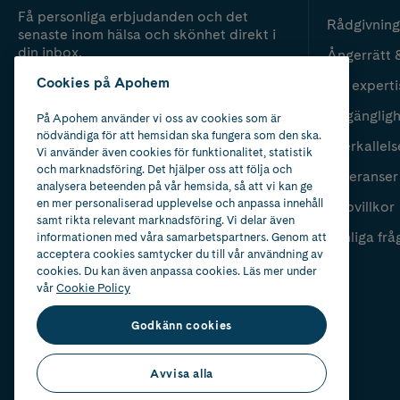
Få personliga erbjudanden och det
Rådgivning
senaste inom hälsa och skönhet direkt i
din inbox.
Ångerrätt 
Cookies på Apohem
Vår experti
Fyll i mailadress
Skicka
Tillgänglig
På Apohem använder vi oss av cookies som är
nödvändiga för att hemsidan ska fungera som den ska.
Återkallels
Vi använder även cookies för funktionalitet, statistik
och marknadsföring. Det hjälper oss att följa och
Leveranser
analysera beteenden på vår hemsida, så att vi kan ge
en mer personaliserad upplevelse och anpassa innehåll
Köpvillkor
samt rikta relevant marknadsföring. Vi delar även
Vanliga frå
informationen med våra samarbetspartners. Genom att
acceptera cookies samtycker du till vår användning av
cookies. Du kan även anpassa cookies. Läs mer under
vår
Cookie Policy
Godkänn cookies
Avvisa alla