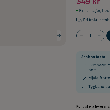
349 kr
Finns i lager
,
hos 
Fri frakt Insta
Snabba fakta
Skötbädd me
bomull
Mjukt frott
Tygband upp