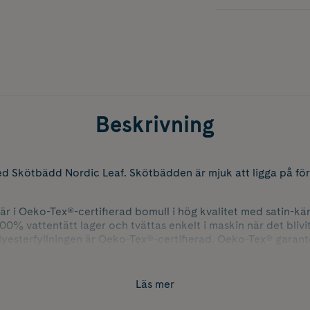
Beskrivning
ed Skötbädd Nordic Leaf. Skötbädden är mjuk att ligga på för
r i Oeko-Tex®-certifierad bomull i hög kvalitet med satin-kä
00% vattentätt lager och tvättas enkelt i maskin när det blivi
yesterfyllningen är Oeko-Tex®-certifierad. Oeko-Tex® garante
 skadliga för barnets hud eller hälsa.
0 cm
Läs mer
×62 cm