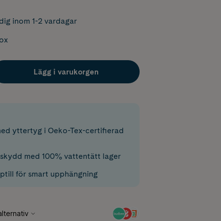
dig inom 1-2 vardagar
box
Lägg i varukorgen
d yttertyg i Oeko-Tex-certifierad
éskydd med 100% vattentätt lager
till för smart upphängning