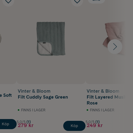
Vinter & Bloom
Vinter & Bloom
 Soft
Filt Cuddly Sage Green
Filt Layered Muslin 
Rose
FINNS I LAGER
FINNS I LAGER
5.0/5
(1)
5.0/5
(1)
Köp
279 kr
249 kr
Köp