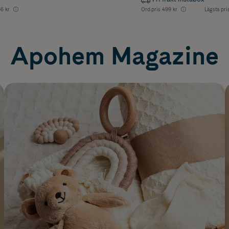
6 kr
Ord.pris
499 kr
Lägsta pri
Apohem Magazine