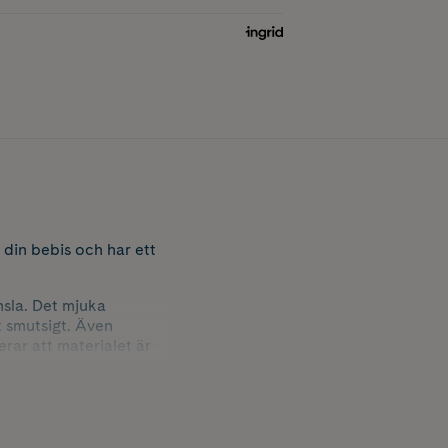
 din bebis och har ett
nsla. Det mjuka
t smutsigt. Även
rar att materialet är