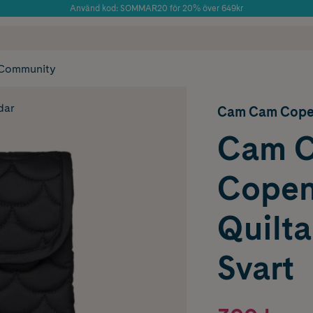
Använd kod: SOMMAR20 för 20% över 649kr
Årets Butik 2025 inom Skönhet
 frakt
✓ Rådgivning från farmaceuter & hudterapeuter
✓ Poäng på alla
Community
dar
Cam Cam Cope
Cam 
Cope
Quilt
Svart