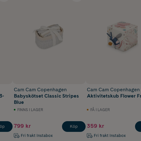
Cam Cam Copenhagen
Cam Cam Copenhagen
3-
Babyskötset Classic Stripes
Aktivitetskub Flower F
Blue
FINNS I LAGER
FÅ I LAGER
799 kr
359 kr
öp
Köp
Fri frakt Instabox
Fri frakt Instabox