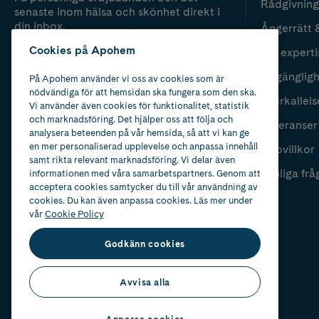
Rådgivning
senaste inom hälsa och skönhet direkt i
din inbox.
Ångerrätt 
Cookies på Apohem
Vår experti
Fyll i mailadress
Skicka
Tillgänglig
På Apohem använder vi oss av cookies som är
nödvändiga för att hemsidan ska fungera som den ska.
Återkallels
Vi använder även cookies för funktionalitet, statistik
och marknadsföring. Det hjälper oss att följa och
Leveranser
analysera beteenden på vår hemsida, så att vi kan ge
en mer personaliserad upplevelse och anpassa innehåll
Köpvillkor
samt rikta relevant marknadsföring. Vi delar även
Vanliga frå
informationen med våra samarbetspartners. Genom att
acceptera cookies samtycker du till vår användning av
cookies. Du kan även anpassa cookies. Läs mer under
vår
Cookie Policy
Godkänn cookies
Avvisa alla