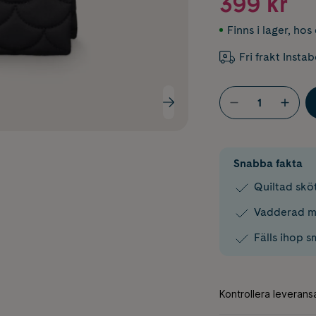
399 kr
Finns i lager
,
hos 
Fri frakt Insta
Snabba fakta
Quiltad sköt
Vadderad m
Fälls ihop 