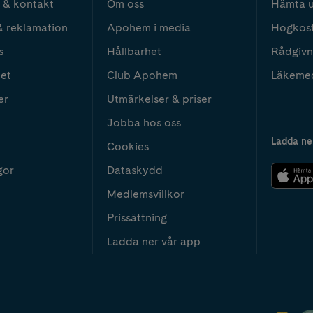
 & kontakt
Om oss
Hämta u
& reklamation
Apohem i media
Högkos
s
Hållbarhet
Rådgivn
het
Club Apohem
Läkeme
er
Utmärkelser & priser
Jobba hos oss
Ladda ne
Cookies
gor
Dataskydd
Medlemsvillkor
Prissättning
Ladda ner vår app