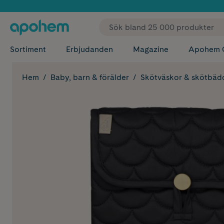
✓ Fri
Sortiment
Erbjudanden
Magazine
Apohem 
Hem
Baby, barn & förälder
Skötväskor & skötbäd