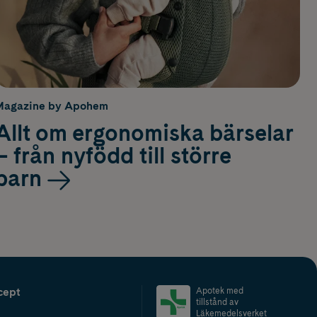
Magazine by Apohem
Allt om ergonomiska bärselar
– från nyfödd till större
barn
cept
Apotek med
tillstånd av
Läkemedelsverket