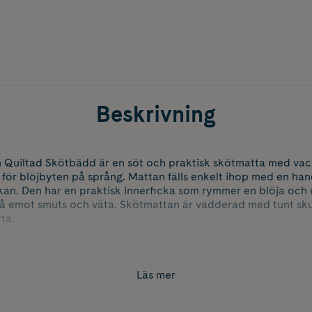
Beskrivning
uiltad Skötbädd är en söt och praktisk skötmatta med vac
för blöjbyten på språng. Mattan fälls enkelt ihop med en hand 
skan. Den har en praktisk innerficka som rymmer en blöja och e
tå emot smuts och väta. Skötmattan är vadderad med tunt sku
ta.
ogisk bomull
Läs mer
ät beläggning