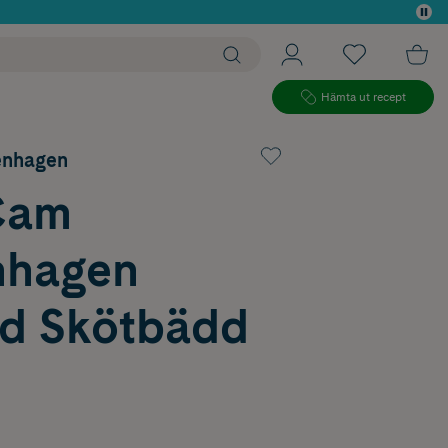
 köp*
Hämta ut recept
nhagen
Cam
nhagen
ad Skötbädd