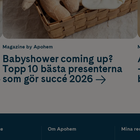
Magazine by Apohem
Babyshower coming up?
Topp 10 bästa presenterna
som gör succé 2026
ce
Om Apohem
Mina re