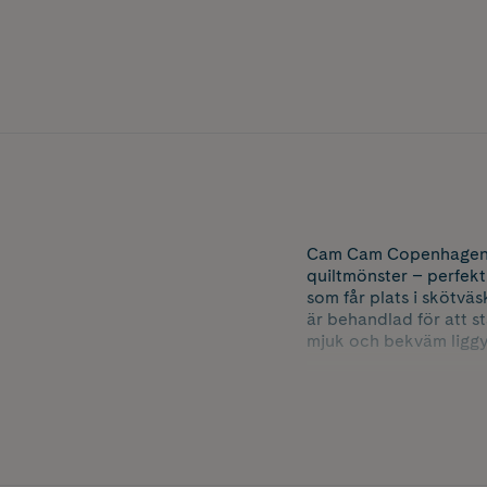
Cam Cam Copenhagen Q
quiltmönster – perfekt 
som får plats i skötvä
är behandlad för att s
mjuk och bekväm liggy
Färg: Svart
- Material: 100 % ekol
- Försedd med vattent