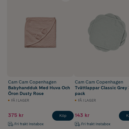
Cam Cam Copenhagen
Cam Cam Copenhagen
Babyhandduk Med Huva Och
Tvättlappar Classic Grey 
Öron Dusty Rose
pack
FÅ I LAGER
FÅ I LAGER
375 kr
143 kr
Köp
K
Fri frakt Instabox
Fri frakt Instabox