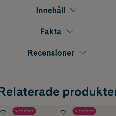
på ditt barn när du är på språng
Innehåll
m
Fakta
C)
mlare
Recensioner
Relaterade produkte
Nice Price
Nice Price