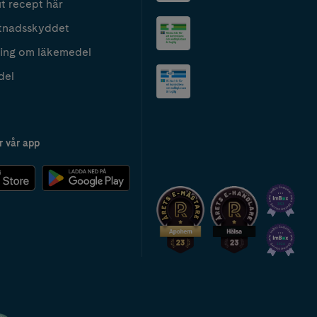
t recept här
tnadsskyddet
ing om läkemedel
del
r vår app
2024