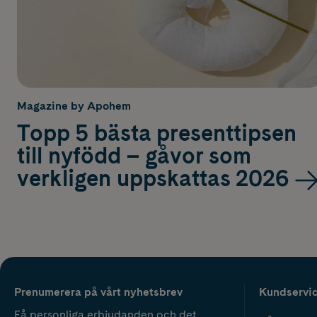
Magazine by Apohem
Topp 5 bästa presenttipsen
till nyfödd – gåvor som
verkligen uppskattas 2026
Prenumerera på vårt nyhetsbrev
Kundservi
Få personliga erbjudanden och det