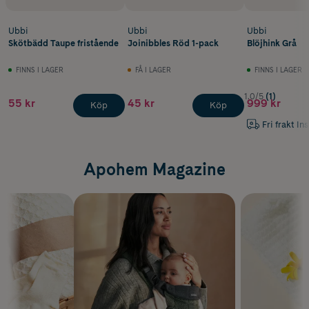
Ubbi
Ubbi
Ubbi
Skötbädd Taupe fristående
Joinibbles Röd 1-pack
Blöjhink Grå
FINNS I LAGER
FÅ I LAGER
FINNS I LAGER
1.0/5
(1)
55 kr
45 kr
999 kr
Köp
Köp
Fri frakt In
Apohem Magazine