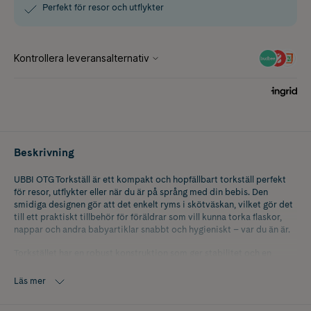
Perfekt för resor och utflykter
Beskrivning
UBBI OTG Torkställ är ett kompakt och hopfällbart torkställ perfekt
för resor, utflykter eller när du är på språng med din bebis. Den
smidiga designen gör att det enkelt ryms i skötväskan, vilket gör det
till ett praktiskt tillbehör för föräldrar som vill kunna torka flaskor,
nappar och andra babyartiklar snabbt och hygieniskt – var du än är.
Torkstället har en robust konstruktion som ger stabilitet och en
stilren design som passar i alla typer av kök eller tillfälliga utrymmen.
Med plats för flera flaskor och tillbehör samtidigt är det ett effektivt
Läs mer
hjälpmedel i vardagen, särskilt när du är borta från hemmets
bekvämligheter.