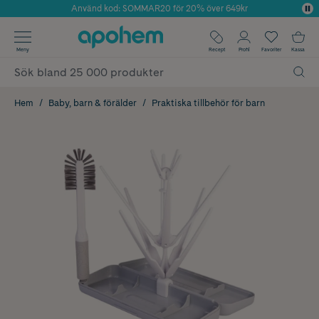
Använd kod: SOMMAR20 för 20% över 649kr
Årets Butik 2025 inom Skönhet
✓ Fri frakt
Meny
Recept
Profil
Favoriter
Kassa
✓ Rådgivning från farmaceuter & hudterapeuter
✓ Poäng på alla köp*
Hem
Baby, barn & förälder
Praktiska tillbehör för barn