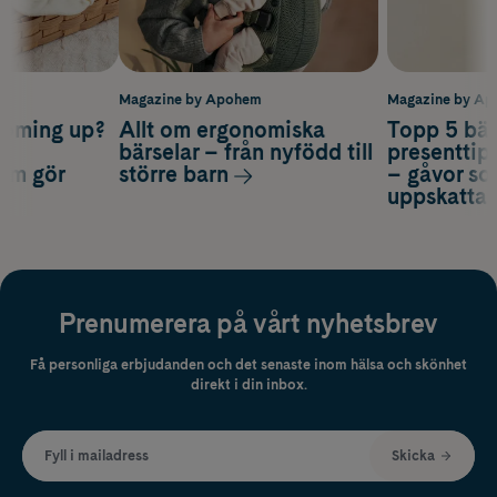
m
Magazine by Apohem
Magazine by A
coming up?
Allt om ergonomiska
Topp 5 bäs
a
bärselar – från nyfödd till
presenttips
som gör
större barn
– gåvor so
uppskatta
Prenumerera på vårt nyhetsbrev
Få personliga erbjudanden och det senaste inom hälsa och skönhet
direkt i din inbox.
Fyll i mailadress
Skicka