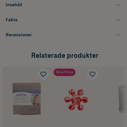
Innehåll
UBBI OTG Torkställ är ett smart val för moderna föräldrar som vill
kombinera funktion, hygien och design i ett och samma resevänliga
format.
Fakta
Innehåller 1 st.
Recensioner
Relaterade produkter
Nice Price