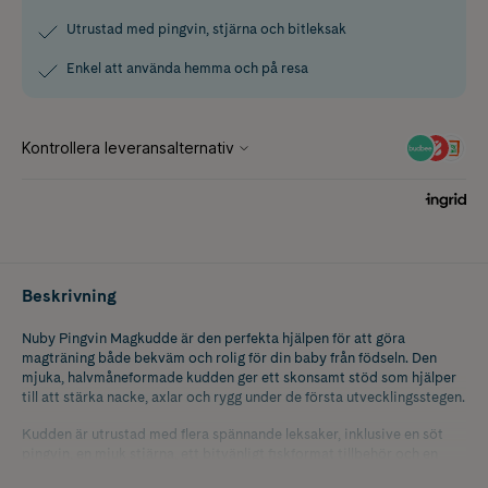
Utrustad med pingvin, stjärna och bitleksak
Enkel att använda hemma och på resa
Beskrivning
Nuby Pingvin Magkudde är den perfekta hjälpen för att göra
magträning både bekväm och rolig för din baby från födseln. Den
mjuka, halvmåneformade kudden ger ett skonsamt stöd som hjälper
till att stärka nacke, axlar och rygg under de första utvecklingsstegen.
Kudden är utrustad med flera spännande leksaker, inklusive en söt
pingvin, en mjuk stjärna, ett bitvänligt fiskformat tillbehör och en
liten isbjörn som lockar till lek och utforskning. Dessa leksaker