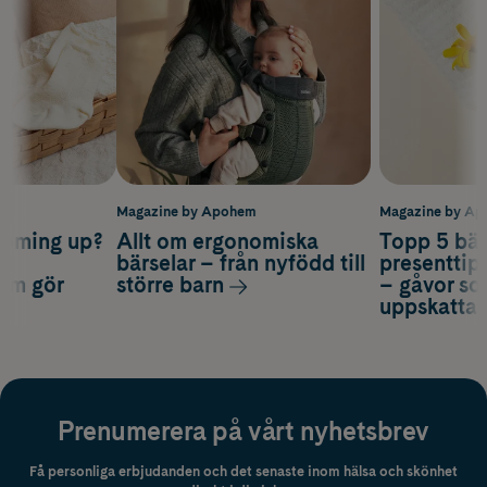
m
Magazine by Apohem
Magazine by A
coming up?
Allt om ergonomiska
Topp 5 bäs
a
bärselar – från nyfödd till
presenttips
som gör
större barn
– gåvor so
uppskatta
Prenumerera på vårt nyhetsbrev
Få personliga erbjudanden och det senaste inom hälsa och skönhet