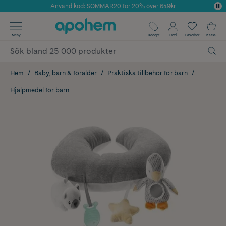
Använd kod: SOMMAR20 för 20% över 649kr
Årets Butik 2025 inom Skönhet
✓ Fri frakt
Meny
Recept
Profil
Favoriter
Kassa
✓ Rådgivning från farmaceuter & hudterapeuter
✓ Poäng på alla köp*
Hem
Baby, barn & förälder
Praktiska tillbehör för barn
Hjälpmedel för barn