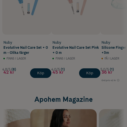
Nuby
Nuby
Nuby
Evolutive Nail Care Set + 0
Evolutive Nail Care Set Pink
Silicone Finge
m - Olika färger
+ 0 m
+3m
FINNS I LAGER
FINNS I LAGER
FÅ I LAGER
4.8/5
(8)
4.0/5
(1)
5.0/5
(1)
42 kr
45 kr
36 kr
Köp
Köp
Ord.pris
42 kr
Apohem Magazine