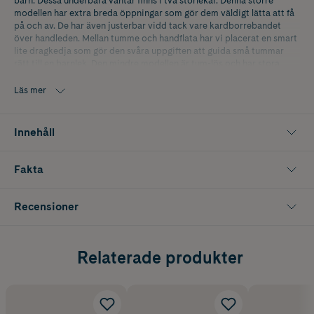
barn. Dessa underbara vantar finns i två storlekar. Denna större
modellen har extra breda öppningar som gör dem väldigt lätta att få
på och av. De har även justerbar vidd tack vare kardborrebandet
över handleden. Mellan tumme och handflata har vi placerat en smart
lite dragkedja som gör den svåra uppgiften att guida små tummar
rätt till en barnlek. Den mindre modellen är tum-lös och har stora
muddar som håller dem på plats, samt snören som binder dem
samman och förhindrar att de försvinner.
Läs mer
Det slitstarka yttertyget på båda storlekarna är ytbehandlat med
Bionic Finish RUDOLF® som gör dem smuts- och vattenavvisande.
Innehåll
Fakta
Recensioner
Relaterade produkter