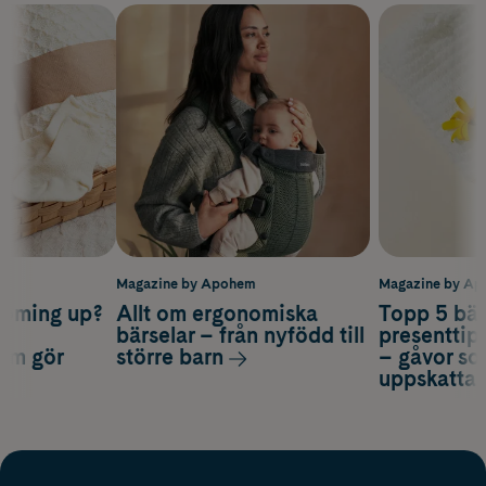
m
Magazine by Apohem
Magazine by A
coming up?
Allt om ergonomiska
Topp 5 bäs
a
bärselar – från nyfödd till
presenttips
som gör
större barn
– gåvor so
uppskatta