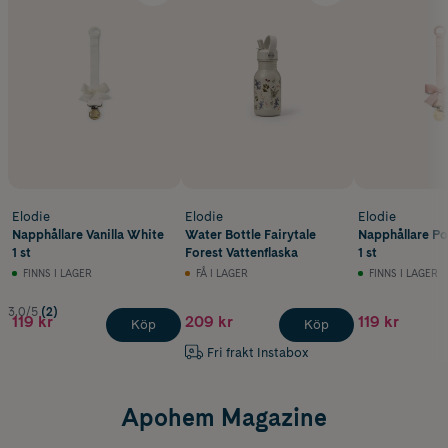
Elodie
Elodie
Elodie
Napphållare Vanilla White
Water Bottle Fairytale
Napphållare P
1 st
Forest Vattenflaska
1 st
FINNS I LAGER
FÅ I LAGER
FINNS I LAGER
3.0/5
(2)
119 kr
209 kr
119 kr
Köp
Köp
Fri frakt Instabox
Apohem Magazine