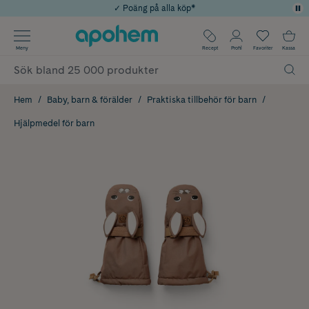
✓ Poäng på alla köp*
✓ Rådgivning från farmaceuter & hudterapeuter
Använd kod: SOMMAR20 för 20% över 649kr
Årets Butik 2025 inom Skönhet
✓ Fri frakt
Meny
Recept
Profil
Favoriter
Kassa
Hem
Baby, barn & förälder
Praktiska tillbehör för barn
Hjälpmedel för barn